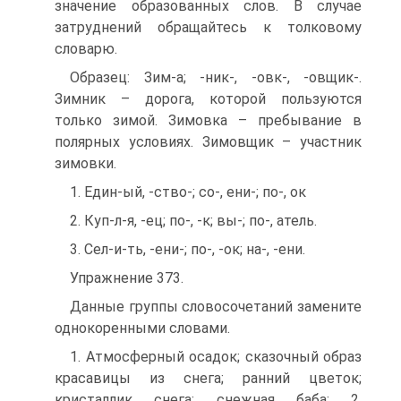
значение образованных слов. В случае
затруднений обращайтесь к толковому
словарю.
Образец: Зим-а; -ник-, -овк-, -овщик-.
Зимник – дорога, которой пользуются
только зимой. Зимовка – пребывание в
полярных условиях. Зимовщик – участник
зимовки.
1. Един-ый, -ство-; со-, ени-; по-, ок
2. Куп-л-я, -ец; по-, -к; вы-; по-, атель.
3. Сел-и-ть, -ени-; по-, -ок; на-, -ени.
Упражнение 373.
Данные группы словосочетаний замените
однокоренными словами.
1. Атмосферный осадок; сказочный образ
красавицы из снега; ранний цветок;
кристаллик снега; снежная баба; 2.