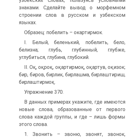
узбекских словах, пользуясь условными
знаками. Сделайте вывод о морфемном
строении слов в русском и узбекском
языках.
Образец: побелить – окартирмок.
I. Белый, беленький, побелить, бело,
белизна; глубь, глубинный, глубже,
углубиться, глубина, глубокий.
II. Оқ, оқроқ, оқартирмоқ, оқартув, оқизок;
бир, биров, бирлик, бирлашма, бирлаштириш,
бирлаштирмоқ.
Упражнение 370.
В данных примерах укажите, где имеются
новые слова, образованные от первого
слова каждой группы, и где – лишь формы
этого слова.
1. Звонить – звоню, звонят, звонок,