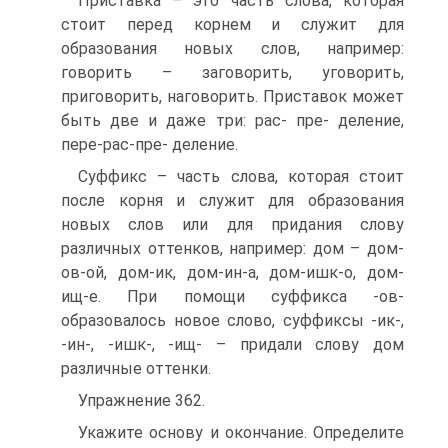
Приставка – это часть слова, которая
стоит перед корнем и служит для
образования новых слов, например:
говорить – заговорить, уговорить,
приговорить, наговорить. Приставок может
быть две и даже три: рас- пре- деление,
пере-рас-пре- деление.
Суффикс – часть слова, которая стоит
после корня и служит для образования
новых слов или для придания слову
различных оттенков, например: дом – дом-
ов-ой, дом-ик, дом-ин-а, дом-ишк-о, дом-
ищ-е. При помощи суффикса -ов-
образовалось новое слово, суффиксы -ик-,
-ин-, -ишк-, -ищ- – придали слову дом
различные оттенки.
Упражнение 362.
Укажите основу и окончание. Определите