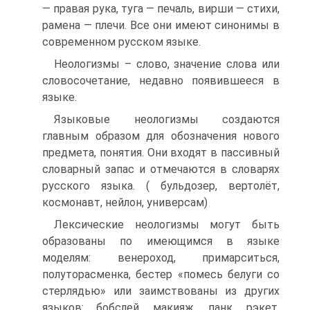
— правая рука, туга — печаль, вирши — стихи,
рамена — плечи. Все они имеют синонимы в
современном русском языке.
Неологизмы – слово, значение слова или
словосочетание, недавно появившееся в
языке.
Языковые неологизмы создаются
главным образом для обозначения нового
предмета, понятия. Они входят в пассивный
словарный запас и отмечаются в словарях
русского языка. ( бульдозер, вертолёт,
космонавт, нейлон, универсам)
Лексические неологизмы могут быть
образованы по имеющимся в языке
моделям: венероход, примарситься,
полуторасменка, бестер «помесь белуги со
стерлядью» или заимствованы из других
языков: бобслей, макияж, панк, рэкет,