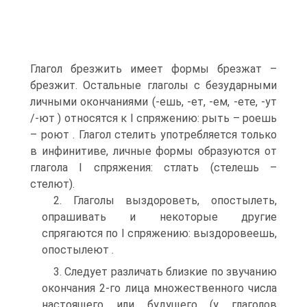
Глагол брезжить имеет формы брезжат –
брезжит. Остальные глаголы с безударными
личными окончаниями (-ешь, -ет, -ем, -ете, -ут
/-ют ) относятся к I спряжению: рыть – роешь
– роют . Глагол стелить употребляется только
в инфинитиве, личные формы образуются от
глагола I спряжения: стлать (стелешь –
стелют).
2. Глаголы выздороветь, опостылеть,
опрашивать и некоторые другие
спрягаются по I спряжению: выздоровеешь,
опостылеют .
3. Следует различать близкие по звучанию
окончания 2-го лица множественного числа
настоящего или будущего (у глаголов