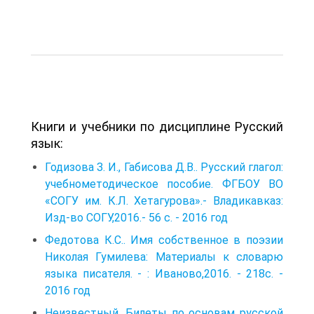
Книги и учебники по дисциплине Русский
язык:
Годизова З. И., Габисова Д.В.. Русский глагол:
учебнометодическое пособие. ФГБОУ ВО
«СОГУ им. К.Л. Хетагурова».- Владикавказ:
Изд-во СОГУ,2016.- 56 с. - 2016 год
Федотова К.С.. Имя собственное в поэзии
Николая Гу­милева: Материалы к словарю
языка писателя. - : Ива­ново,2016. - 218с. -
2016 год
Неизвестный. Билеты по основам русской