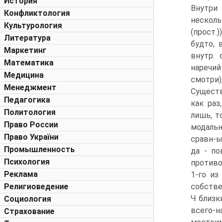
История
Внутри
Конфликтология
несколь
Культурология
(прост.
Литература
будто, 
Маркетинг
внутр. 
Математика
наречий 
Медицина
смотри)
Менеджмент
Существ.
Педагогика
как раз
Политология
лишь, то
Право России
модальны
Право України
сравн-ые
Промышленность
да - по
Психология
противо
Реклама
1-го из
Религиоведение
собствен
Ч близк
Социология
всего-н
Страхование