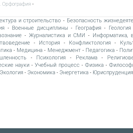
. Орфография
-
ектура и строительство
Безопасность жизнедеят
-
ия
Военные дисциплины
География
Геология
-
-
-
вознание
Журналистика и СМИ
Информатика, 
-
-
твоведение
История
Конфликтология
Куль
-
-
-
тика
Медицина
Менеджмент
Педагогика
Поли
-
-
-
-
шленность
Психология
Реклама
Религиов
-
-
-
еские науки
Учебный процесс
Физика
Философ
-
-
-
Экология
Экономика
Энергетика
Юриспруденция
-
-
-