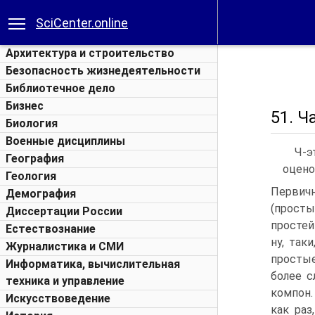
SciCenter.online
Архитектура и строительство
Безопасность жизнедеятельности
Библиотечное дело
Бизнес
51. Ч
Биология
Военные дисциплины
Ч-э
География
оцено
Геология
Первич
Демография
(просты
Диссертации России
простей
Естествознание
ну, так
Журналистика и СМИ
простые
Информатика, вычислительная
более с
техника и управление
компон. 
Искусствоведение
как раз