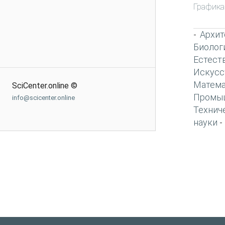
Графика
Архит
-
Биолог
Естест
Искусс
Матема
SciCenter.online ©
Промы
info@scicenter.online
Технич
науки
-