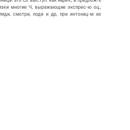
ница! это сл. выступ. как нареч.; в предлож-х
лизки многие Ч, выражающие экспрес-ю оц.,
ляди, смотри, поди и др, при интонац-м их