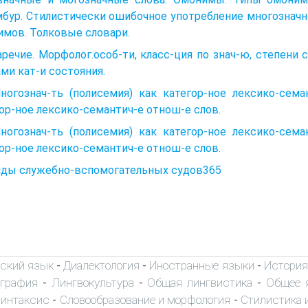
бур. Стилистически ошибочное употребление многозначн
мов. Толковые словари.
аречие. Морфолог.особ-ти, класс-ция по знач-ю, степени
ми кат-и состояния.
Многознач-ть (полисемия) как категор-ное лексико-сем
ор-ное лексико-семантич-е отнош-е слов.
Многознач-ть (полисемия) как категор-ное лексико-сем
ор-ное лексико-семантич-е отнош-е слов.
яды служебно-вспомогательных судов365
ский язык
Диалектология
Иностранные языки
История
-
-
-
ография
Лингвокультура
Общая лингвистика
Общее 
-
-
-
интаксис
Словообразование и морфология
Стилистика и
-
-