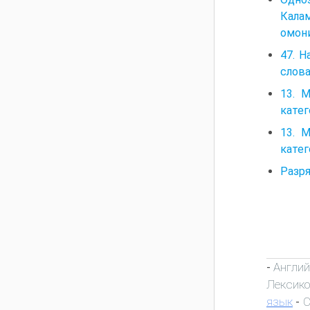
Калам
омони
47. Н
слова
13. 
катег
13. 
катег
Разр
Англий
-
Лексик
язык
С
-