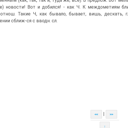
нным (как, так, так и, туда же, всё). В предлож. Вот мель
е) новости! Вот и добился! - как Ч. К междометиям б
отнош. Такие Ч, как бывало, бывает, вишь, дескать, г
ении сближ-ся с вводн. сл.
|
<<
>>
↑