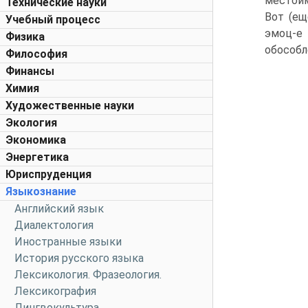
местоиме
Технические науки
Вот (ещ
Учебный процесс
эмоц-е 
Физика
обособл
Философия
Финансы
Химия
Художественные науки
Экология
Экономика
Энергетика
Юриспруденция
Языкознание
Английский язык
Диалектология
Иностранные языки
История русского языка
Лексикология. Фразеология.
Лексикография
Лингвокультура