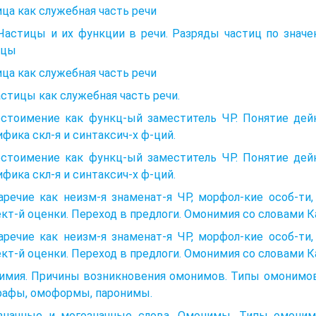
ца как служебная часть речи
. Частицы и их функции в речи. Разряды частиц по зна
ицы
ца как служебная часть речи
астицы как служебная часть речи.
естоимение как функц-ый заместитель ЧР. Понятие дейк
фика скл-я и синтаксич-х ф-ций.
естоимение как функц-ый заместитель ЧР. Понятие дейк
фика скл-я и синтаксич-х ф-ций.
аречие как неизм-я знаменат-я ЧР, морфол-кие особ-ти,
кт-й оценки. Переход в предлоги. Омонимия со словами Ка
аречие как неизм-я знаменат-я ЧР, морфол-кие особ-ти,
кт-й оценки. Переход в предлоги. Омонимия со словами Ка
имия. Причины возникновения омонимов. Типы омонимов
рафы, омоформы, паронимы.
значные и могозначные слова. Омонимы. Типы омоним