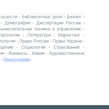
ельности
Библиотечное дело
Бизнес
-
-
-
Демография
Диссертации России
-
-
-
вычислительная техника и управление
-
турология
Литература
Маркетинг
-
-
-
тология
Право России
Право України
-
-
-
едение
Социология
Страхование
-
-
-
ия
Финансы
Химия
Художественные
-
-
-
Языкознание
-
-