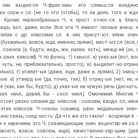
 них выдел-ся Ч-фраз-змы: это сливш-ся воедин
ко служ-х сл. (не то что (чтобы), то ли дело, того и жд
)). Кроме первообразных Ч, к прост. относ-ся: а, благо
ведь, вот, даже, если. Все эти Ч имеют тесные внеш. 
связи с др. классами сл.: в них присут-ют элем. знач
(буквально, вовсе, еще, именно, прямо), мест-ых сл. (всё, все
, союзов (а, будто, ведь, же, разве, хоть), межд-ий (эк,
 разн. классиф. Ч по функц.: 1) смысл.: а) указ-ые (вот, в
, чуть, не, приблизительно, просто); в) выделит-но-огран
лько); г) усилит-ые (даже, ещё, даже и, прямо); 2) эмоц-н
е: а) утверд-ые (да, точно, так); б) отриц-ые (нет, не, н
 (как, как бы, будто); д) указ-ые на чужую речь (дескать,
вел. накл., давай, бы - сосл. накл.). Омонимия. Многи
стоят резко словам др. классов - союзам, вводн. сл., межд
 этих классов. Ч-союзы совмещ. разн. модальные знач
но связь, соед-ность: Да что же это такое! - вскричал я. -
и к наречиям; это Ч, совмещающие знач. акцентир-ия со зн
авсего, вовсе, совсем, еще), качественно-хар-щим (дей