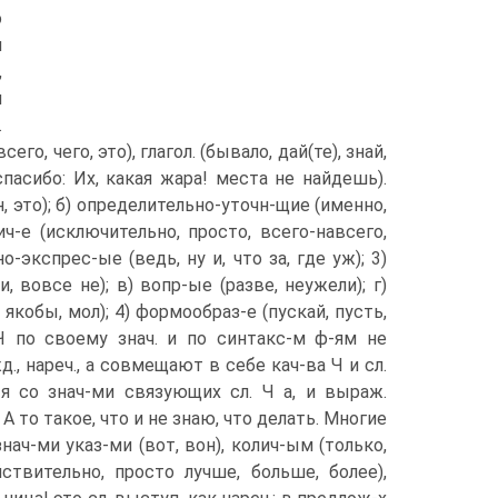
о
и
,
и
.
го, чего, это), глагол. (бывало, дай(те), знай,
 спасибо: Их, какая жара! места не найдешь).
он, это); б) определительно-уточн-щие (именно,
ич-е (исключительно, просто, всего-навсего,
о-экспрес-ые (ведь, ну и, что за, где уж); 3)
и, вовсе не); в) вопр-ые (разве, неужели); г)
 якобы, мол); 4) формообраз-е (пускай, пусть,
е Ч по своему знач. и по синтакс-м ф-ям не
., нареч., а совмещают в себе кач-ва Ч и сл.
-я со знач-ми связующих сл. Ч а, и выраж.
 А то такое, что и не знаю, что делать. Многие
ач-ми указ-ми (вот, вон), колич-ым (только,
ствительно, просто лучше, больше, более),