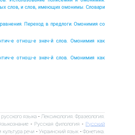
ых слов, и слов, имеющих омонимы. Словари
 сравнения. Переход в предлоги. Омонимия со
антич-е отнош-е знач-й слов. Омонимия как
антич-е отнош-е знач-й слов. Омонимия как
 русского языка
Лексикология. Фразеология.
-
языкознание
Русская филология
Русский
-
-
 культура речи
Украинский язык
Фонетика.
-
-