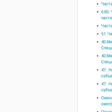
Части
6.80
част
Части
51. Ч
40.М
Специ
40.М
Специ
47. Н
субъе
47. Н
субъе
Омон
омог
Одно