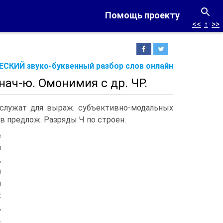
Помощь проекту
<<
↑
>>
СКИЙ звуко-буквенный разбор слов онлайн
нач-ю. Омонимия с др. ЧР.
и служат для выраж. субъективно-модальных
 в предлож. Разряды Ч по строен.
е
я
,
)
и
х
,
.