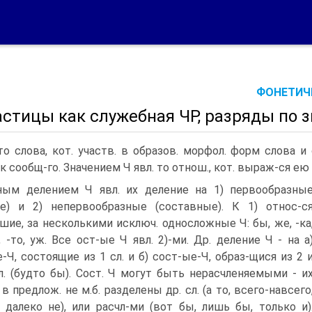
ФОНЕТИЧЕ
астицы как служебная ЧР, разряды по з
то слова, кот. участв. в образов. морфол. форм слова 
к сообщ-го. Значением Ч явл. то отнош., кот. выраж-ся ею
ным делением Ч явл. их деление на 1) первообразны
е) и 2) непервообразные (составные). К 1) относ-с
шие, за несколькими исключ. односложные Ч: бы, же, -ка
и, -то, уж. Все ост-ые Ч явл. 2)-ми. Др. деление Ч - на а
-Ч, состоящие из 1 сл. и б) сост-ые-Ч, образ-щися из 2 
л. (будто бы). Сост. Ч могут быть нерасчленяемыми - и
в предлож. не м.б. разделены др. сл. (а то, всего-навсего
, далеко не), или расчл-ми (вот бы, лишь бы, только и)