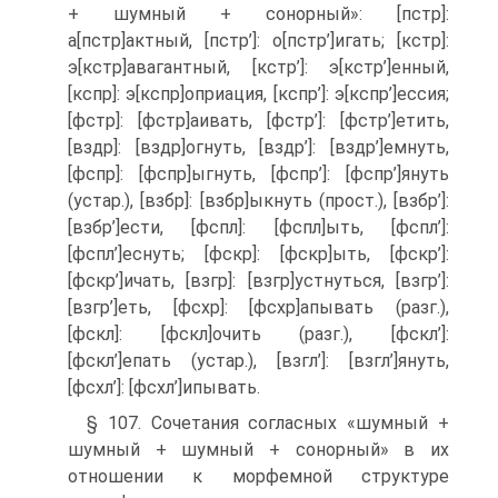
+ шумный + сонорный»: [пстр]:
а[пстр]актный, [пстр’]: о[пстр’]игать; [кстр]:
э[кстр]авагантный, [кстр’]: э[кстр’]енный,
[кспр]: э[кспр]оприация, [кспр’]: э[кспр’]ессия;
[фстр]: [фстр]аивать, [фстр’]: [фстр’]етить,
[вздр]: [вздр]огнуть, [вздр’]: [вздр’]емнуть,
[фспр]: [фспр]ыгнуть, [фспр’]: [фспр’]януть
(устар.), [взбр]: [взбр]ыкнуть (прост.), [взбр’]:
[взбр’]ести, [фспл]: [фспл]ыть, [фспл’]:
[фспл’]еснуть; [фскр]: [фскр]ыть, [фскр’]:
[фскр’]ичать, [взгр]: [взгр]устнуться, [взгр’]:
[взгр’]еть, [фсхр]: [фсхр]апывать (разг.),
[фскл]: [фскл]очить (разг.), [фскл’]:
[фскл’]епать (устар.), [взгл’]: [взгл’]януть,
[фсхл’]: [фсхл’]ипывать.
§ 107. Сочетания согласных «шумный +
шумный + шумный + сонорный» в их
отношении к морфемной структуре