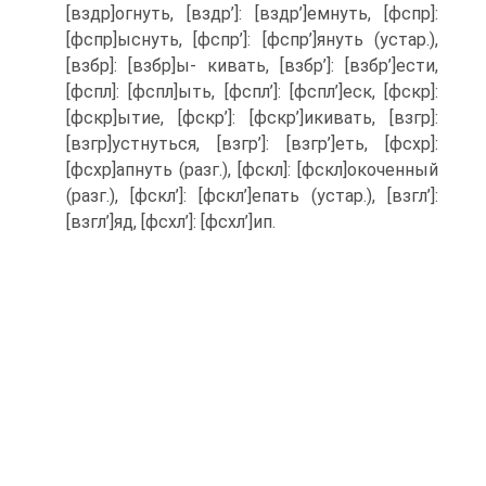
[вздр]огнуть, [вздр’]: [вздр’]емнуть, [фспр]:
[фспр]ыснуть, [фспр’]: [фспр’]януть (устар.),
[взбр]: [взбр]ы- кивать, [взбр’]: [взбр’]ести,
[фспл]: [фспл]ыть, [фспл’]: [фспл’]еск, [фскр]:
[фскр]ытие, [фскр’]: [фскр’]икивать, [взгр]:
[взгр]устнуться, [взгр’]: [взгр’]еть, [фсхр]:
[фсхр]апнуть (разг.), [фскл]: [фскл]окоченный
(разг.), [фскл’]: [фскл’]епать (устар.), [взгл’]:
[взгл’]яд, [фсхл’]: [фсхл’]ип.