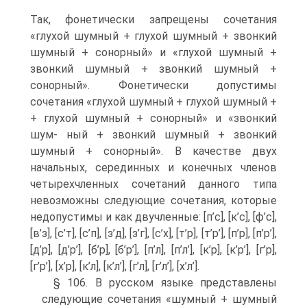
Так, фонетически запрещены сочетания
«глухой шумный + глухой шумный + звонкий
шумный + сонорный» и «глухой шумный +
звонкий шумный + звонкий шумный +
сонорный». Фонетически допустимы
сочетания «глухой шумный + глухой шумный +
+ глухой шумный + сонорный» и «звонкий
шум- ный + звонкий шумный + звонкий
шумный + сонорный». В качестве двух
начальных, серединных и конечных членов
четырехчленных сочетаний данного типа
невозможны следующие сочетания, которые
недопустимы и как двучленные: [п’с], [к’с], [ф’с],
[в’з], [с’т], [с’п], [з’д], [з’г], [с’х], [т’р], [т’р’], [п’р], [п’р’],
[д’р], [д’р’], [б’р], [б’р’], [п’л], [п’л’], [к’р], [к’р’], [г’р],
[г’р’], [х’р], [к’л], [к’л’], [г’л], [г’л’], [х’л’].
§ 106. В русском языке представлены
следующие сочетания «шумный + шумный