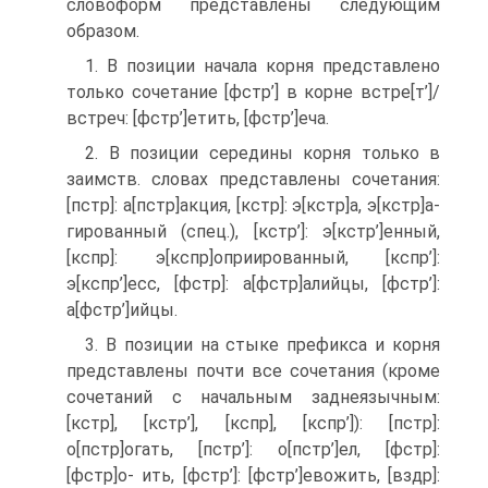
словоформ представлены следующим
образом.
1. В позиции начала корня представлено
только сочетание [фстр’] в корне встре[т’]­/
встреч­: [фстр’]етить, [фстр’]еча.
2. В позиции середины корня только в
заимств. словах представлены сочетания:
[пстр]: а[пстр]акция, [кстр]: э[кстр]а, э[кстр]а-
гированный (спец.), [кстр’]: э[кстр’]енный,
[кспр]: э[кспр]оприированный, [кспр’]:
э[кспр’]есс, [фстр]: а[фстр]алийцы, [фстр’]:
а[фстр’]ийцы.
3. В позиции на стыке префикса и корня
представлены почти все сочетания (кроме
сочетаний с начальным заднеязычным:
[кстр], [кстр’], [кспр], [кспр’]): [пстр]:
о[пстр]огать, [пстр’]: о[пстр’]ел, [фстр]:
[фстр]о- ить, [фстр’]: [фстр’]евожить, [вздр]: