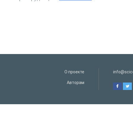
О проекте
info@scice
Авторам