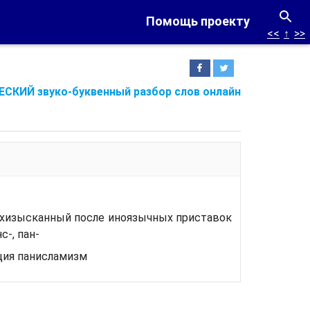
Помощь проекту
<<
↑
>>
СКИЙ звуко-буквенный разбор слов онлайн
хизысканный после иноязычных приставок
с-, пан-
ция панисламизм