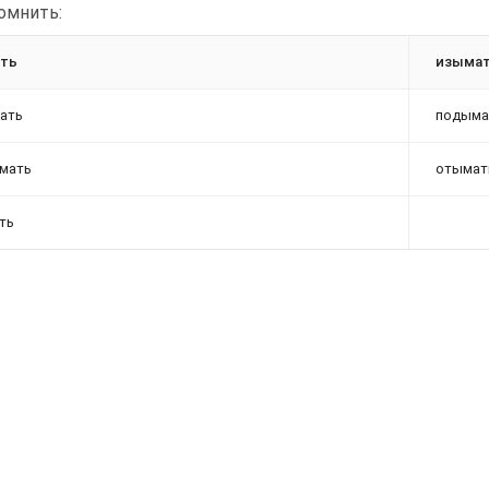
омнить:
ать
изыма
ать
подыма
мать
отымат
ть