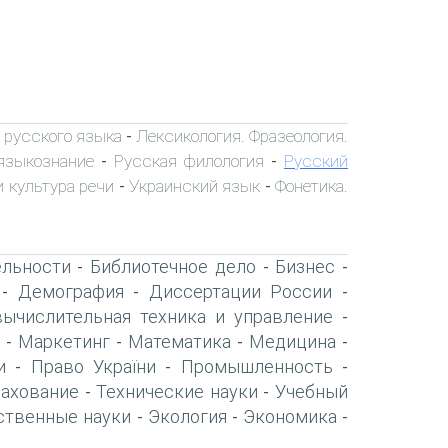
 русского языка
Лексикология. Фразеология.
-
языкознание
Русская филология
Русский
-
-
 культура речи
Украинский язык
Фонетика.
-
-
ельности
Библиотечное дело
Бизнес
-
-
-
Демография
Диссертации России
-
-
-
вычислительная техника и управление
-
Маркетинг
Математика
Медицина
-
-
-
-
и
Право України
Промышленность
-
-
-
рахование
Технические науки
Учебный
-
-
ственные науки
Экология
Экономика
-
-
-