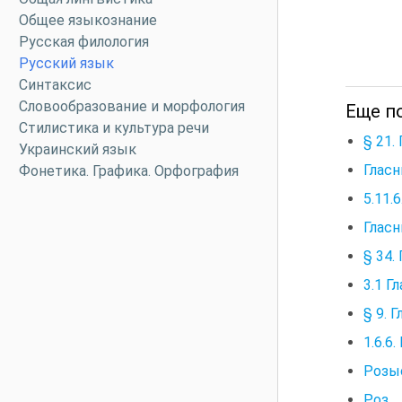
Общее языкознание
Русская филология
Русский язык
Синтаксис
Словообразование и морфология
Еще по
Стилистика и культура речи
§ 21.
Украинский язык
Гласн
Фонетика. Графика. Орфография
5.11.
Гласн
§ 34.
3.1 Г
§ 9. 
1.6.6
Розыс
Роз__