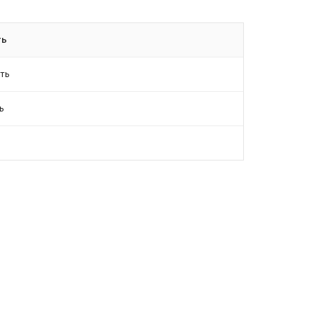
ть
ть
ь