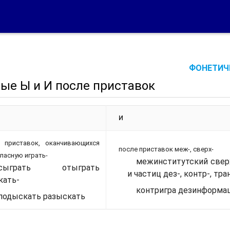
ФОНЕТИЧЕ
ые Ы и И после приставок
И
 приставок, оканчивающихся
после приставок меж-, сверх-
гласную играть-
межинститутский свер
сыграть отыграть
и частиц дез-, контр-, тран
кать-
контригра дезинформа
подыскать разыскать