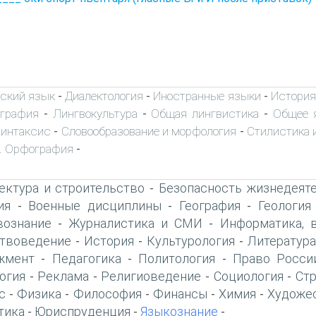
ский язык
Диалектология
Иностранные языки
История
-
-
-
ография
Лингвокультура
Общая лингвистика
Общее 
-
-
-
интаксис
Словообразование и морфология
Стилистика и
-
-
. Орфография
-
ектура и строительство
Безопасность жизнедеят
-
ия
Военные дисциплины
География
Геология
-
-
-
вознание
Журналистика и СМИ
Информатика, 
-
-
твоведение
История
Культурология
Литература
-
-
-
жмент
Педагогика
Политология
Право Росси
-
-
-
огия
Реклама
Религиоведение
Социология
Ст
-
-
-
-
с
Физика
Философия
Финансы
Химия
Художе
-
-
-
-
-
тика
Юриспруденция
Языкознание
-
-
-