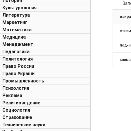
История
Зап
Культурология
Литература
взир
Маркетинг
Математика
отним
Медицина
Менеджмент
подни
Педагогика
Политология
снима
Право России
Право України
Промышленность
Психология
Реклама
Религиоведение
Социология
Страхование
Технические науки