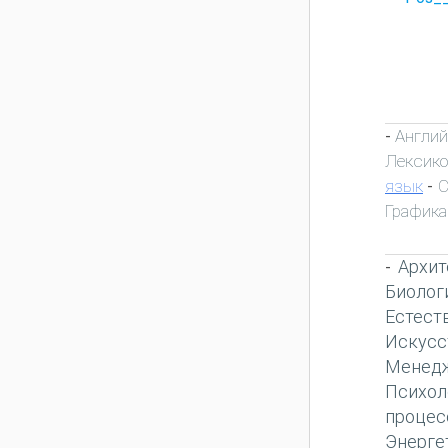
Англий
-
Лексик
язык
С
-
Графика
Архит
-
Биолог
Естест
Искусс
Менед
Психол
процес
Энерге