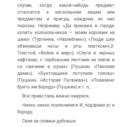
случае, когда какой-нибудь предмет
относится к нескольким лицам или
предметам и присущ каждому из них
порознь. Например: «Да прикажи в городе
купить колокольчиков — моим коровам на
шею» (Тургенев, «Нахлебник»); «Люди шли
обвязавши носы и рты платком»(JI.
Толстой, «Война и мир»); «Слуги в черных
кафтанах, с гербовыми лентами на плече и
со свечами в руках» (Пушкин, «Пиковая
дама»); «Бунтовщики потупили голову»
(Пушкин, «История Пугачева»); «Повелено
брить им бороду» (Пушкин) и т. п.;
Все привстали, важно хмуряся,
Низко, низко поклонилися И, подправя ус и
бороду,
Сели на скамьи дубовые.