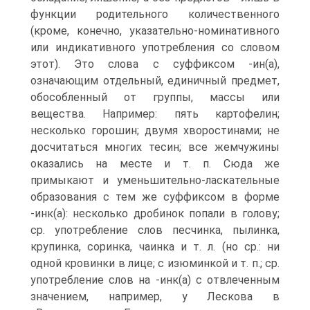
функции родительного количественного
(кроме, конечно, указательно-номинативного
или индикативного употребления со словом
этот). Это слова с суффиксом -ин(а),
означающим отдельный, единичный предмет,
обособленный от группы, массы или
вещества. Например: пять картофелин;
несколько горошин; двумя хворостинами; не
досчитаться многих тесин; все жемчужины
оказались на месте и т. п. Сюда же
примыкают и уменьшительно-ласкательные
образования с тем же суффиксом в форме
-инк(а): несколько дробинок попали в голову;
ср. употребление слов песчинка, пылинка,
крупинка, соринка, чаинка и т. л. (но ср.: ни
одной кровинки в лице; с изюминкой и т. п.; ср.
употребление слов на -инк(а) с отвлеченным
значением, например, у Лескова в