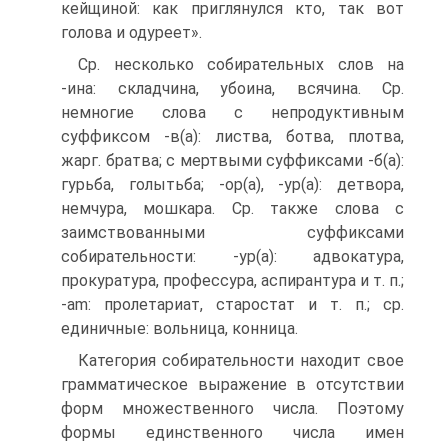
кейщиной: как приглянулся кто, так вот
голова и одуреет».
Ср. несколько собирательных слов на
-ина: складчина, убоина, всячина. Ср.
немногие слова с непродуктивным
суффиксом -в(а): листва, ботва, плотва,
жарг. братва; с мертвыми суффиксами -б(а):
гурьба, голытьба; -ор(а), -ур(а): детвора,
немчура, мошкара. Ср. также слова с
заимствованными суффиксами
собирательности: -ур(а): адвокатура,
прокуратура, профессура, аспирантура и т. п.;
-am: пролетариат, старостат и т. п.; ср.
единичные: вольница, конница.
Категория собирательности находит свое
грамматическое выражение в отсутствии
форм множественного числа. Поэтому
формы единственного числа имен