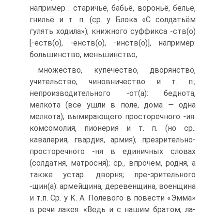
например : старичьё, бабьё, вороньё, бельё,
гнильё и т. п. (ср. у Блока «С солдатьём
гулять ходила»); книжного суффикса -ств(о)
[-еств(о), -енств(о), -инств(о)], например:
большинство, меньшинство,
множество, купечество, дворянство,
учительство, чиновничество и т. п.;
непроизводительного -от(а): беднота,
мелкота (все ушли в поле, дома — одна
мелкота); вымирающего просторечного -ия:
комсомолия, пионерия и т. п. (но ср.:
кавалерия, гвардия, армия); презрительно-
просторечного -ня в единичных словах
(солдатня, матросня); ср., впрочем, родня, а
также устар. дворня; пре-зрительного
-щин(а): армейщина, деревенщина, военщина
и т.п. Ср. у К. А. Полевого в повести «Эмма»
в речи лакея: «Ведь и с нашим братом, ла-