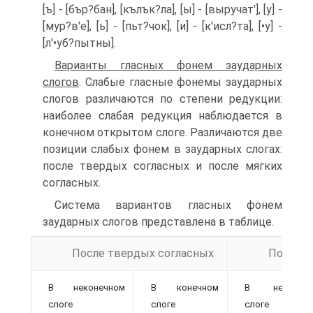
[ъ] - [бър?бан], [кълък?ла], [ы] - [выручат'], [у] -
[мур?в'e], [ь] - [пьт?чок], [и] - [к'исл?та], [•у] -
[л'•уб?пытны].
Варианты гласных фонем заударных
слогов
. Слабые гласные фонемы заударных
слогов различаются по степени редукции:
наиболее слабая редукция наблюдается в
конечном открытом слоге. Различаются две
позиции слабых фонем в заударных слогах:
после твердых согласных и после мягких
согласных.
Система вариантов гласных фонем
заударных слогов представлена в таблице.
После твердых согласных
После м
В неконечном
В конечном
В неконечн
слоге
слоге
слоге