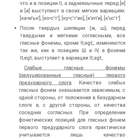
что и в позиции II, а заднеязычные перед [е]
и [и] выступают в своих мягких вариациях:
[ка•м'ьн'], [ко•с'т'], [ку•с'т'ик], [к'eп'и], [к'uс'т'].
После твердых шипящих (ж, ш), перед
твердыми и мягкими согласными, все
гласные фонемы, кроме lt;еgt;, изменяются
так же, как в позициях Ш и IV, а фонема
lt;еgt; выступает в вариации lt;эgt;.
Слабые гласные фонемы
(редуцированные гласные) первого
предударного слога
. Качество слабых
гласных фонем оказывается зависимым, с
одной стороны, от положения в безударном
слоге и, с другой стороны, от качества
соседних согласных. При определении
фонетических позиций для гласных фонем
первого предударного слога практически
учитывается лишь качество