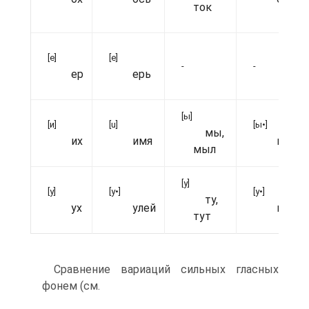
ток
[е]
[e]
-
-
ер
ерь
[ы]
[и]
[u]
[ы•]
мы,
их
имя
пыль
мыл
[у]
[у]
[у•]
[у•]
ту,
ух
улей
путь
тут
Сравнение вариаций сильных гласных
фонем (см.