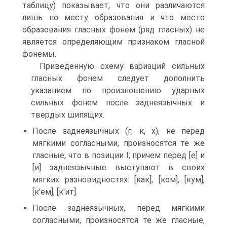
таблицу) показывает, что они различаются
лишь по месту образования и что место
образования гласных фонем (ряд гласных) не
является определяющим признаком гласной
фонемы.
Приведенную схему вариаций сильных
гласных фонем следует дополнить
указанием по произношению ударных
сильных фонем после заднеязычных и
твердых шипящих.
После заднеязычных (г, к, х), не перед
мягкими согласными, произносятся те же
гласные, что в позиции I; причем перед [е] и
[и] заднеязычные выступают в своих
мягких разновидностях: [как], [ком], [кум],
[к'ем], [к'ит].
После заднеязычных, перед мягкими
согласными, произносятся те же гласные,