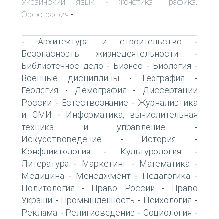
Украинский язык
Фонетика. Графика.
-
Орфография
-
Архитектура и строительство
-
-
Безопасность жизнедеятельности
-
Библиотечное дело
Бизнес
Биология
-
-
-
Военные дисциплины
География
-
-
Геология
Демография
Диссертации
-
-
России
Естествознание
Журналистика
-
-
и СМИ
Информатика, вычислительная
-
техника и управление
-
Искусствоведение
История
-
-
Конфликтология
Культурология
-
-
Литература
Маркетинг
Математика
-
-
-
Медицина
Менеджмент
Педагогика
-
-
-
Политология
Право России
Право
-
-
України
Промышленность
Психология
-
-
-
Реклама
Религиоведение
Социология
-
-
-