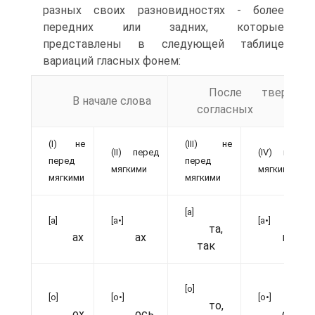
разных своих разновидностях - более
передних или задних, которые
представлены в следующей таблице
вариаций гласных фонем:
После твердых
В начале слова
согласных
(I) не
(III) не
(II) перед
(IV) перед
перед
перед
мягкими
мягкими
мягкими
мягкими
[а]
[а]
[а•]
[а•]
та,
ах
ах
мать
так
[о]
[о]
[о•]
[о•]
то,
ох
ось
соль