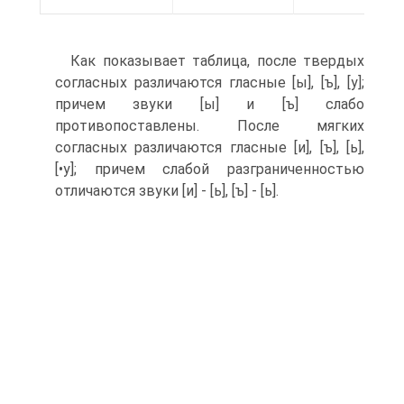
Как показывает таблица, после твердых
согласных различаются гласные [ы], [ъ], [у];
причем звуки [ы] и [ъ] слабо
противопоставлены. После мягких
согласных различаются гласные [и], [ъ], [ь],
[•у]; причем слабой разграниченностью
отличаются звуки [и] - [ь], [ъ] - [ь].