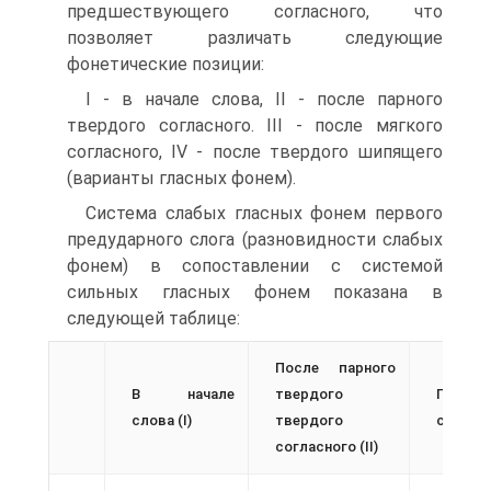
предшествующего согласного, что
позволяет различать следующие
фонетические позиции:
I - в начале слова, II - после парного
твердого согласного. III - после мягкого
согласного, IV - после твердого шипящего
(варианты гласных фонем).
Система слабых гласных фонем первого
предударного слога (разновидности слабых
фонем) в сопоставлении с системой
сильных гласных фонем показана в
следующей таблице:
После парного
В начале
твердого
После 
слова (I)
твердого
согласно
согласного (II)