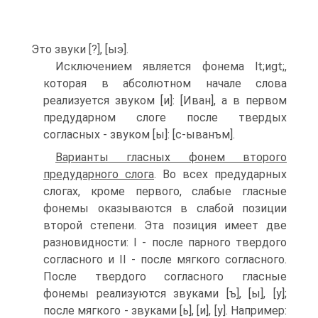
Это звуки [?], [ыэ].
Исключением является фонема lt;иgt;,
которая в абсолютном начале слова
реализуется звуком [и]: [Иван], а в первом
предударном слоге после твердых
согласных - звуком [ы]: [с-ыванъм].
Варианты гласных фонем второго
предударного слога
. Во всех предударных
слогах, кроме первого, слабые гласные
фонемы оказываются в слабой позиции
второй степени. Эта позиция имеет две
разновидности: I - после парного твердого
согласного и II - после мягкого согласного.
После твердого согласного гласные
фонемы реализуются звуками [ъ], [ы], [у];
после мягкого - звуками [ь], [и], [у]. Например: