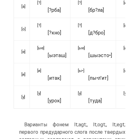
[?]
[?]
[ие]
[а]
[?рба]
[бр?ла]
[п
[?]
[?]
[ие]
[о]
[?кно]
[д?бро]
[м
[ые]
[ые]
[ие]
[е]
[ыэташ]
[шыэсто•]
[л
[и]
[ы•]
[u]
[и]
[итак]
[пы•л'ит]
[п
[у]
[у]
[у]
[у]
[урок]
[туда]
[с
Варианты фонем lt;аgt;, lt;оgt;, lt;еgt;
первого предударного слога после твердых