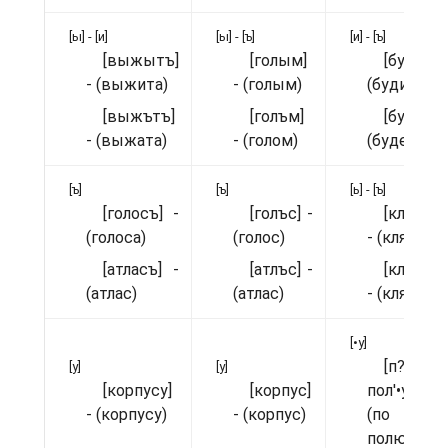
[ы] - [и]
[ы] - [ъ]
[и] - [ъ]
[выжытъ]
[голым]
[буд'uт'ь
- (выжита)
- (голым)
(будите)
[выжътъ]
[голъм]
[буд'ьт'ь
- (выжата)
- (голом)
(будете)
[ъ]
[ъ]
[ь] - [ъ]
[голосъ] -
[голъс] -
[кл'aч'ьм
(голоса)
(голос)
- (клячами
[атласъ] -
[атлъс] -
[кл'aч'ъм
(атлас)
(атлас)
- (клячами
[•у]
[п?
[у]
[у]
[корпусу]
[корпус]
пол'•ушку
- (корпусу)
- (корпус)
(по
полюшку)