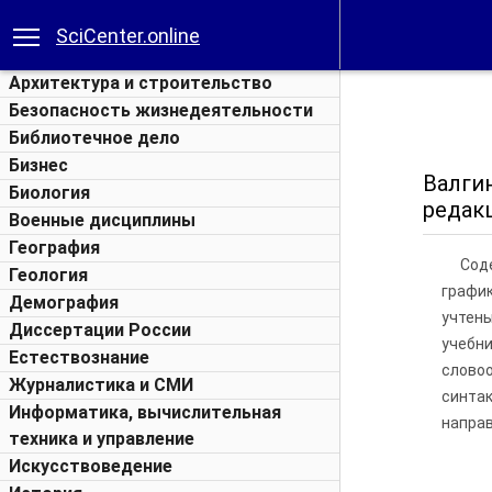
SciCenter.online
Архитектура и строительство
Безопасность жизнедеятельности
Библиотечное дело
Бизнес
Валгин
Биология
редакц
Военные дисциплины
География
Сод
Геология
графи
Демография
учтены
Диссертации России
учебни
Естествознание
словоо
Журналистика и СМИ
синта
Информатика, вычислительная
направ
техника и управление
Искусствоведение