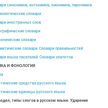
вари синонимов, антонимов, омонимов, паронимов
зеологические словари
вари иностранных слов
ографические словари
оэпические словари
мматические словари. Словари правильностей
вари языка писателей. Словари эпитетов
КА И ФОНОЛОГИЯ
ка
етические средства русского языка
етические единицы русского языка
здел, типы слогов в русском языке. Ударение