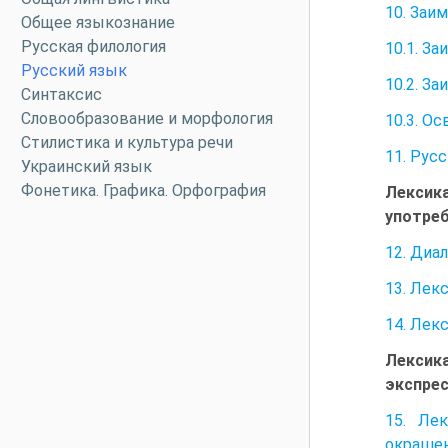
10. Заи
Общее языкознание
Русская филология
10.1. З
Русский язык
10.2. З
Синтаксис
Словообразование и морфология
10.3. О
Стилистика и культура речи
11. Рус
Украинский язык
Фонетика. Графика. Орфография
Лексик
употреб
12. Диа
13. Лек
14. Лек
Лексик
экспрес
15. Ле
окраше