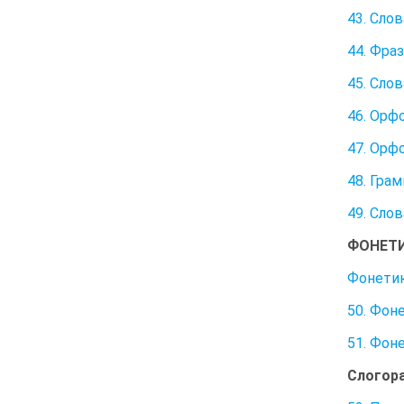
43. Сло
44. Фра
45. Сло
46. Орф
47. Орф
48. Гра
49. Сло
ФОНЕТИ
Фонети
50. Фон
51. Фон
Слогора