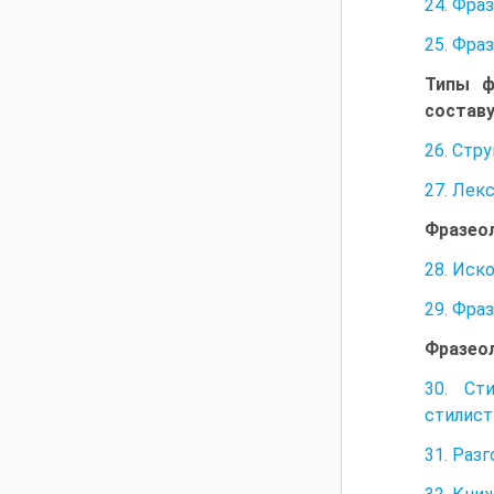
24. Фра
25. Фра
Типы ф
состав
26. Стр
27. Лек
Фразеол
28. Иск
29. Фра
Фразеол
30. Ст
стилист
31. Раз