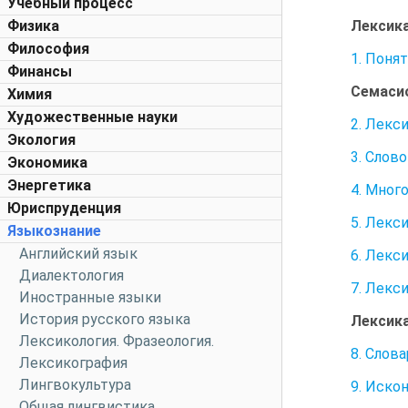
Учебный процесс
Лексика
Физика
Философия
1. Поня
Финансы
Семаси
Химия
Художественные науки
2. Лекс
Экология
3. Слов
Экономика
Энергетика
4. Мног
Юриспруденция
5. Лекс
Языкознание
Английский язык
6. Лекс
Диалектология
7. Лекс
Иностранные языки
История русского языка
Лексика
Лексикология. Фразеология.
8. Слов
Лексикография
Лингвокультура
9. Иско
Общая лингвистика