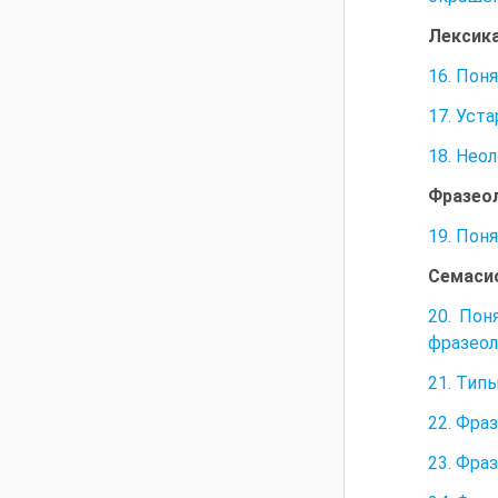
Лексика
16. Пон
17. Уст
18. Нео
Фразеол
19. Пон
Семасио
20. Пон
фразео
21. Тип
22. Фра
23. Фра