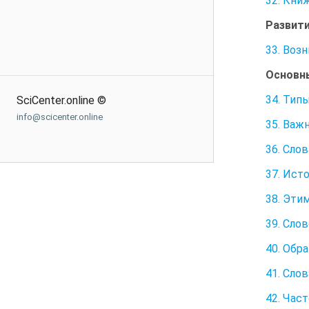
32. Кни
Развити
33. Воз
Основны
34. Тип
SciCenter.online ©
info@scicenter.online
35. Важ
36. Сло
37. Ист
38. Эти
39. Сло
40. Обр
41. Сло
42. Час