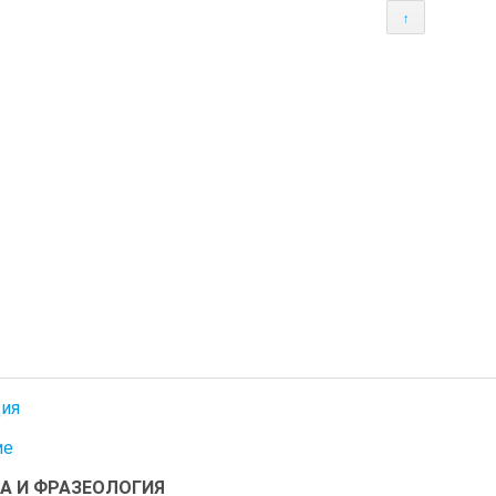
↑
ия
ие
А И ФРАЗЕОЛОГИЯ