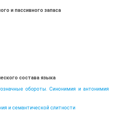
ого и пассивного запаса
еского состава языка
гозначные обороты. Синонимия и антонимия
ния и семантической слитности