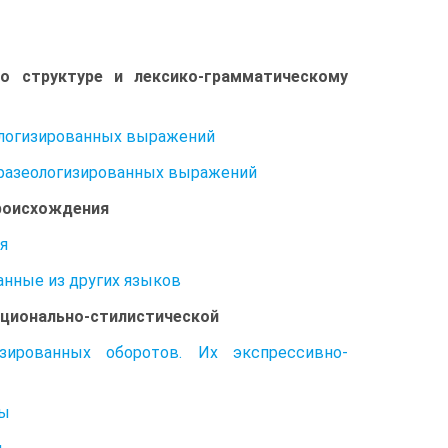
о структуре и лексико-грамматическому
ологизированных выражений
фразеологизированных выражений
происхождения
я
анные из других языков
кционально-стилистической
зированных оборотов. Их экспрессивно-
ты