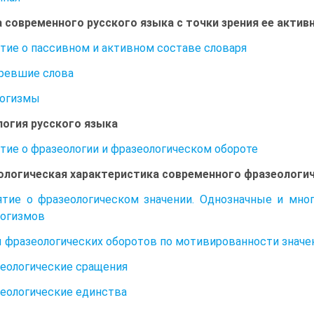
 современного русского языка с точки зрения ее активн
ятие о пассивном и активном составе словаря
аревшие слова
логизмы
огия русского языка
ятие о фразеологии и фразеологическом обороте
логическая характеристика современного фразеологич
ятие о фразеологическом значении. Однозначные и мно
логизмов
ы фразеологических оборотов по мотивированности значе
зеологические сращения
зеологические единства