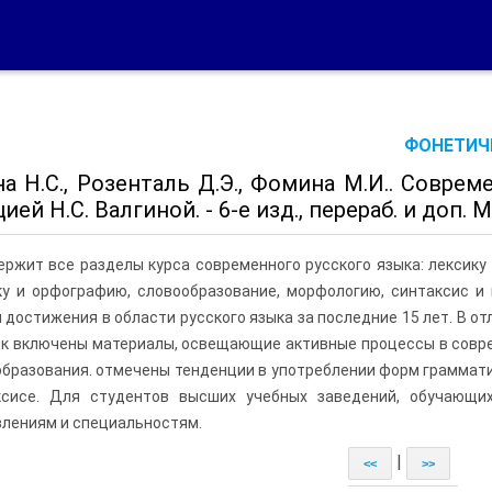
ФОНЕТИЧЕ
а Н.С., Розенталь Д.Э., Фомина М.И.. Совре
ией Н.С. Валгиной. - 6-е изд., перераб. и доп. М
ержит все разделы курса современного русского языка: лексику
ку и орфографию, словообразование, морфологию, синтаксис и
 достижения в области русского языка за последние 15 лет. В отл
к включены материалы, освещающие активные процессы в совре
бразования. отмечены тенденции в употреблении форм грамматич
ксисе. Для студентов высших учебных заведений, обучающи
лениям и специальностям.
|
<<
>>