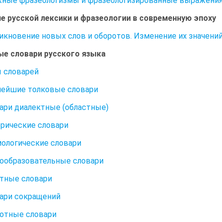
жные фразеологизмы и фразеологизированные выражени
е русской лексики и фразеологии в современную эпоху
никновение новых слов и оборотов. Изменение их значени
е словари русского языка
ы словарей
нейшие толковые словари
вари диалектные (областные)
орические словари
мологические словари
вообразовательные словари
атные словари
вари сокращений
тотные словари