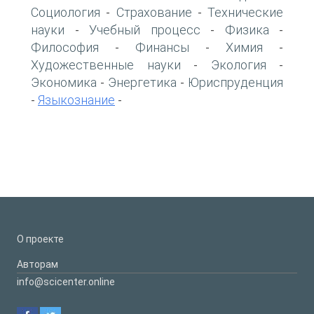
Социология
Страхование
Технические
-
-
науки
Учебный процесс
Физика
-
-
-
Философия
Финансы
Химия
-
-
-
Художественные науки
Экология
-
-
Экономика
Энергетика
Юриспруденция
-
-
Языкознание
-
-
О проекте
Авторам
info@scicenter.online