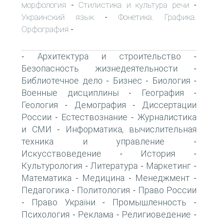
морфология
Стилистика и культура речи
-
-
Украинский язык
Фонетика. Графика.
-
Орфография
-
Архитектура и строительство
-
-
Безопасность жизнедеятельности
-
Библиотечное дело
Бизнес
Биология
-
-
-
Военные дисциплины
География
-
-
Геология
Демография
Диссертации
-
-
России
Естествознание
Журналистика
-
-
и СМИ
Информатика, вычислительная
-
техника и управление
-
Искусствоведение
История
-
-
Культурология
Литература
Маркетинг
-
-
-
Математика
Медицина
Менеджмент
-
-
-
Педагогика
Политология
Право России
-
-
Право України
Промышленность
-
-
-
Психология
Реклама
Религиоведение
-
-
-