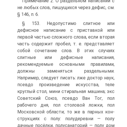
Примечание 2. О раздельном написании с
не любых слов, пишущихся через дефис, см.
§ 146, п. 6.
§ 153. Недопустимо слитное или
дефисное написание с приставкой или
первой частью сложного слова, если вторая
часть содержит пробел, т. е. представляет
собой сочетание слов. В этих случаях
слитные или дефисные написания,
рекомендуемые основными правилами,
должны заменяться раздельными.
Например, следует писать: лже доктор наук,
псевдо произведение искусства, теле
круглый стол, мини стиральная машина; экс
Советский Союз, псевдо Ван Тог, пол
рабочего дня, пол столовой ложки, пол
Московской области; то же в парных кон-
струкциях с полу: полудеревни — полу
дачные посёлки, полусанаторий — полу дом