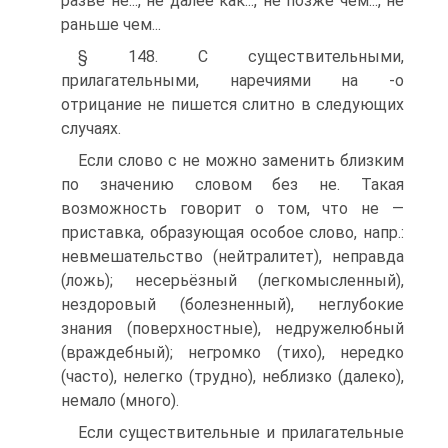
разве не..., не далее как..., не позже чем..., не
раньше чем...
§ 148. С существительными,
прилагательными, наречиями на -о
отрицание не пишется слитно в следующих
случаях.
Если слово с не можно заменить близким
по значению словом без не. Такая
возможность говорит о том, что не —
приставка, образующая особое слово, напр.:
невмешательство (нейтралитет), неправда
(ложь); несерьёзный (легкомысленный),
нездоровый (болезненный), неглубокие
знания (поверхностные), недружелюбный
(враждебный); негромко (тихо), нередко
(часто), нелегко (трудно), неблизко (далеко),
немало (много).
Если существительные и прилагательные