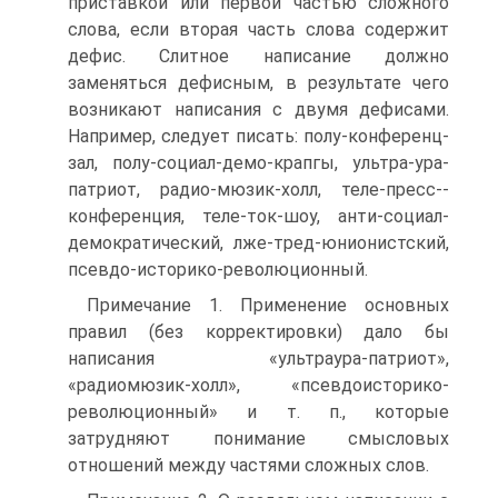
приставкой или первой частью сложного
слова, если вторая часть слова содержит
дефис. Слитное написание должно
заменяться дефисным, в результате чего
возникают написания с двумя дефисами.
Например, следует писать: полу-конференц-
зал, полу-социал-демо-крапгы, ультра-ура-
патриот, радио-мюзик-холл, теле-пресс--
конференция, теле-ток-шоу, анти-социал-
демократический, лже-тред-юнионистский,
псевдо-историко-революционный.
Примечание 1. Применение основных
правил (без корректировки) дало бы
написания «ультраура-патриот»,
«радиомюзик-холл», «псевдоисторико-
революционный» и т. п., которые
затрудняют понимание смысловых
отношений между частями сложных слов.