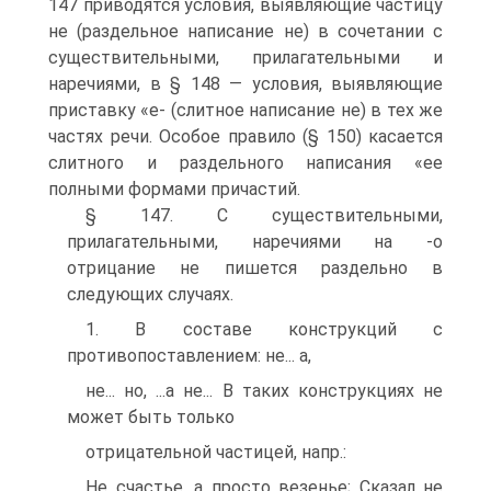
147 приводятся условия, выявляющие частицу
не (раздельное написание не) в сочетании с
существительными, прилагательными и
наречиями, в § 148 — условия, выявляющие
приставку «е- (слитное написание не) в тех же
частях речи. Особое правило (§ 150) касается
слитного и раздельного написания «ее
полными формами причастий.
§ 147. С существительными,
прилагательными, наречиями на -о
отрицание не пишется раздельно в
следующих случаях.
1. В составе конструкций с
противопоставлением: не... а,
не... но, ...а не... В таких конструкциях не
может быть только
отрицательной частицей, напр.:
Не счастье, а просто везенье; Сказал не