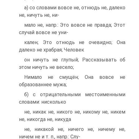
а) со словами вовсе не, отнюдь не, далеко
не, ничуть не, ни-
мало не, напр.: Это вовсе не правда; Этот
случай вовсе не уни-
кален; Это отнюдь не очевидно; Она
далеко не храбрая; Человек
он ничуть не глупый; Рассказывать об
этом ничуть не весело;
Нимало не смущён; Она вовсе не
образованнее мужа;
б) с отрицательными местоименными
словами: нисколько
не, никак не, никого не, никому не, никем
не, никогда не, никуда
не, никакой не, ничего не, ничему не,
ничем не и т. п., напр.: Слу-