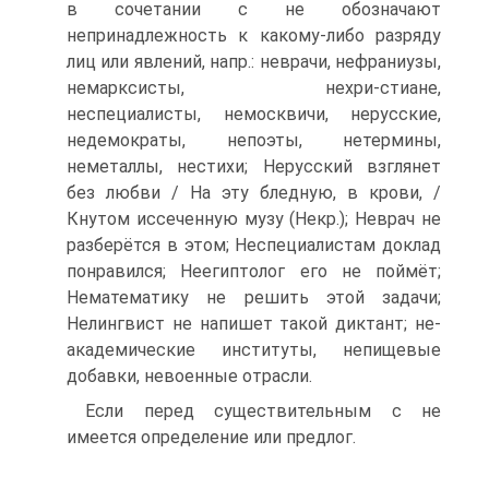
в сочетании с не обозначают
непринадлежность к какому-либо разряду
лиц или явлений, напр.: неврачи, нефраниузы,
немарксисты, нехри-стиане,
неспециалисты, немосквичи, нерусские,
недемократы, непоэты, нетермины,
неметаллы, нестихи; Нерусский взглянет
без любви / На эту бледную, в крови, /
Кнутом иссеченную музу (Некр.); Неврач не
разберётся в этом; Неспециалистам доклад
понравился; Неегиптолог его не поймёт;
Нематематику не решить этой задачи;
Нелингвист не напишет такой диктант; не-
академические институты, непищевые
добавки, невоенные отрасли.
Если перед существительным с не
имеется определение или предлог.