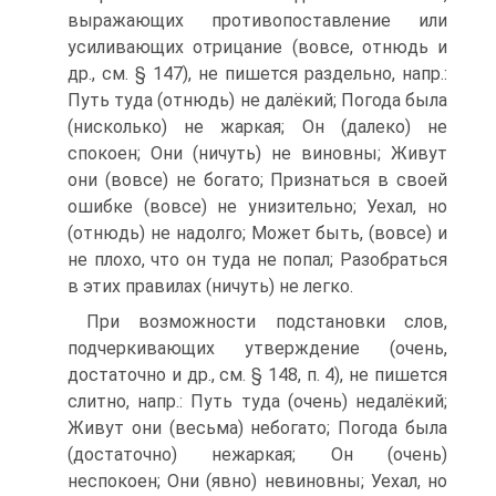
выражающих противопоставление или
усиливающих отрицание (вовсе, отнюдь и
др., см. § 147), не пишется раздельно, напр.:
Путь туда (отнюдь) не далёкий; Погода была
(нисколько) не жаркая; Он (далеко) не
спокоен; Они (ничуть) не виновны; Живут
они (вовсе) не богато; Признаться в своей
ошибке (вовсе) не унизительно; Уехал, но
(отнюдь) не надолго; Может быть, (вовсе) и
не плохо, что он туда не попал; Разобраться
в этих правилах (ничуть) не легко.
При возможности подстановки слов,
подчеркивающих утверждение (очень,
достаточно и др., см. § 148, п. 4), не пишется
слитно, напр.: Путь туда (очень) недалёкий;
Живут они (весьма) небогато; Погода была
(достаточно) нежаркая; Он (очень)
неспокоен; Они (явно) невиновны; Уехал, но