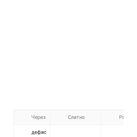
Через
Слитно
Раздел
дефис