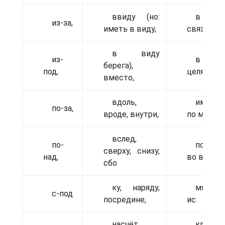
ввиду (но:
в вид
из-за,
иметь в виду,
связи,
в виду
из-
в смыс
берега),
под,
целях, во
вместо,
вдоль,
имя, в
по-за,
вроде, внутри,
по мере,
вслед,
по-
по при
сверху, снизу,
над,
во вре
сбо
ку, наряду,
мя, за с
с-под
посредине,
ис
насчёт,
ключен