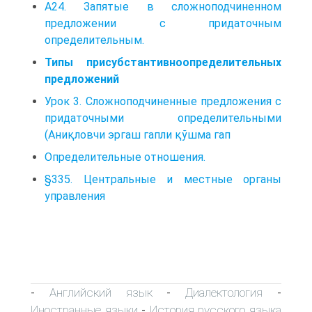
А24. Запятые в сложноподчиненном
предложении с придаточным
определительным.
Типы присубстантивно­определительных
предложений
Урок 3. Сложноподчиненные предложения с
придаточными определительными
(Аниқловчи эргаш гапли қўшма гап
Определительные отношения.
§335. Центральные и местные органы
управления
Английский язык
Диалектология
-
-
-
Иностранные языки
История русского языка
-