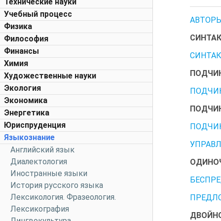
Технические науки
Учебный процесс
АВТОРЫ 
Физика
СИНТА
Философия
Финансы
СИНТАК
Химия
ПОДЧИН
Художественные науки
Экология
ПОДЧИН
Экономика
ПОДЧИН
Энергетика
Юриспруденция
ПОДЧИН
Языкознание
УПРАВЛ
Английский язык
Диалектология
ОДИНОЧ
Иностранные языки
БЕСПР
История русского языка
Лексикология. Фразеология.
ПРЕДЛ
Лексикография
ДВОЙНО
Лингвокультура