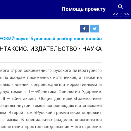
Помощь проекту
<<
↑
>>
СКИЙ звуко-буквенный разбор слов онлайн
ИНТАКСИС. ИЗДАТЕЛЬСТВО • НАУКА
вого строя современного русского литературного
ых по жанрам письменных источников, а также на
ыковых явлений сопровождается нормативными и
ух томов: т. I — «Фонетика. Фонология. Ударение.
. II — «Синтаксис». Общие для всей «Грамматики»
разделы внутри томов сопровождаются списками
ем. Второй том «Русской грамматики» содержит
ого языка. В специальных разделах описываются
осочетания: простое предложение — его строение,