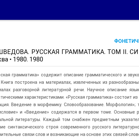
ФОНЕТИЧЕ
 ШВЕДОВА. РУССКАЯ ГРАММАТИКА. ТОМ II. С
ква • 1980. 1980
сская грамматика» содержит описание грамматического и звуко
 Книга построена на материалах, извлеченных из разнообразн
иалах разговорной литературной речи. Научное описание яз
тическими характеристиками. «Русская грамматика» состоит из дв
ция. Введение в морфемику. Словообразование. Морфология»; т
исловие» и «Введение» содержатся в первом томе. Основные 
альной литературы. Каждый том снабжен предметным указател
ние синтаксического строя современного русского литературн
ительные связи слов и возникающие на основе этих связей слов