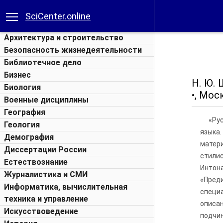
SciCenter.online
Архитектура и строительство
Безопасность жизнедеятельности
Библиотечное дело
Бизнес
Н. Ю.
Биология
•, Мос
Военные дисциплины
География
«Ру
Геология
языка.
Демография
матер
Диссертации России
стилис
Естествознание
Интона
Журналистика и СМИ
«Пред
Информатика, вычислительная
специ
техника и управление
описа
Искусствоведение
подчин