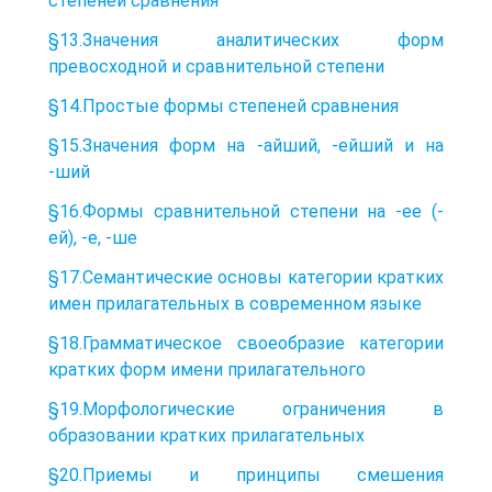
степеней сравнения
§13.Значения аналитических форм
превосходной и сравнительной степени
§14.Простые формы степеней сравнения
§15.Значения форм на -айший, -ейший и на
-ший
§16.Формы сравнительной степени на -ее (-
ей), -е, -ше
§17.Семантические основы категории кратких
имен прилагательных в современном языке
§18.Грамматическое своеобразие категории
кратких форм имени прилагательного
§19.Морфологические ограничения в
образовании кратких прилагательных
§20.Приемы и принципы смешения