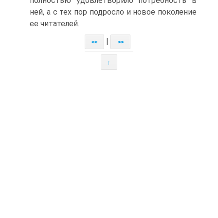
полностью удовлетворило потребность в
ней, а с тех пор подросло и новое поколение
ее читателей.
|
<<
>>
↑