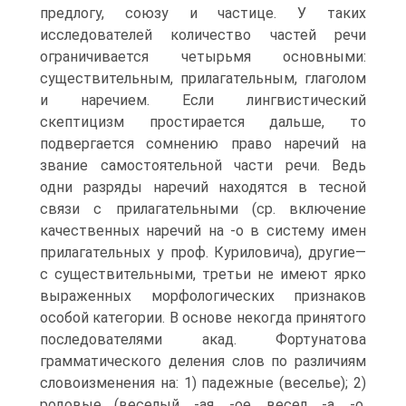
предлогу, союзу и частице. У таких
исследователей количество частей речи
ограничивается четырьмя основными:
существительным, прилагательным, глаголом
и наречием. Если лингвистический
скептицизм простирается дальше, то
подвергается сомнению право наречий на
звание самостоятельной части речи. Ведь
одни разряды наречий находятся в тесной
связи с прилагательными (ср. включение
качественных наречий на -о в систему имен
прилагательных у проф. Куриловича), другие—
с существительными, третьи не имеют ярко
выраженных морфологических признаков
особой категории. В основе некогда принятого
последователями акад. Фортунатова
грамматического деления слов по различиям
словоизменения на: 1) падежные (веселье); 2)
родовые (веселый, -ая, -ое, весел, -а, -о,