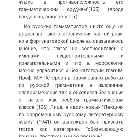
языка в противоположность его
грамматическим орудиям"(105) (вроде
предлогов, союзов и т.п.).
Из русских грамматистов никто еще не
дошел до такого ограничения частей речи,
но в фортунатовской школе высказывалось
мнение, что глагол не соотносителен с
именами существительными и
прилагательными и что в морфологии
можно управиться и без категории глагола.
Проф. М.Н.Петерсон в своих ранних работах
по русской грамматике в изложении
словоизменения так и обходился без учения
о глаголе как особом грамматическом
классе (106). Лишь в своих новых "Лекциях
по современному русскому литературному
языку" (1941) он вынужден был признать
глагол как категорию, "обозначающую
признак, протяженный во времени".