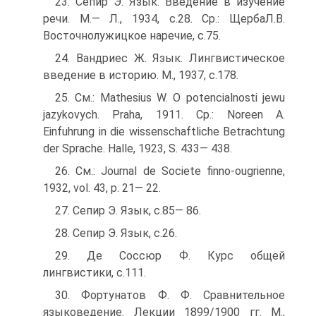
23. Сепир Э. Язык. Введение в изучение
речи. М.— Л., 1934, с.28. Ср.: ЩербаЛ.В.
Восточнолужицкое наречие, с.75.
24. Вандриес Ж. Язык. Лингвистическое
введение в историю. М., 1937, с.178.
25. См.: Mathesius W. O potencialnosti jewu
jazykovych. Praha, 1911. Ср.: Noreen A.
Einfuhrung in die wissenschaftliche Betrachtung
der Sprache. Halle, 1923, S. 433— 438.
26. См.: Journal de Societe finno-ougrienne,
1932, vol. 43, p. 21— 22.
27. Сепир Э. Язык, с.85— 86.
28. Сепир Э. Язык, с.26.
29. Де Соссюр Ф. Курс общей
лингвистики, с.111.
30. Фортунатов Ф. Ф. Сравнительное
языковедение. Лекции 1899/1900 гг. М.,