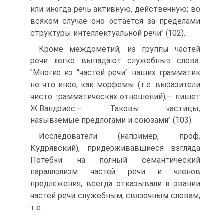
или иногда речь активную, действенную; во
всяком случае оно остается за пределами
структуры интеллектуальной речи" (102).
Кроме междометий, из группы частей
речи легко выпадают служебные слова.
"Многие из "частей речи" наших грамматик
не что иное, как морфемы (т.е. выразители
чисто грамматических отношений),— пишет
Ж.Вандриес.— Таковы частицы,
называемые предлогами и союзами" (103).
Исследователи (например, проф.
Кудрявский), придерживавшиеся взгляда
Потебни на полный семантический
параллелизм частей речи и членов
предложения, всегда отказывали в звании
частей речи служебным, связочным словам,
т.е.