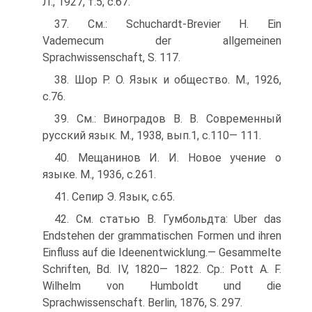
Л., 1927, т.5, с.67.
37. См.: Schuchardt-Brevier H. Ein
Vademecum der allgemeinen
Sprachwissenschaft, S. 117.
38. Шор P. О. Язык и общество. М., 1926,
с.76.
39. См.: Виноградов В. В. Современный
русский язык. М., 1938, вып.1, с.110— 111.
40. Мещанинов И. И. Новое учение о
языке. М., 1936, с.261.
41. Сепир Э. Язык, с.65.
42. См. статью В. Гумбольдта: Uber das
Endstehen der grammatischen Formen und ihren
Einfluss auf die Ideenentwicklung.— Gesammelte
Schriften, Bd. IV, 1820— 1822. Ср.: Pott A. F.
Wilhelm von Humboldt und die
Sprachwissenschaft. Berlin, 1876, S. 297.