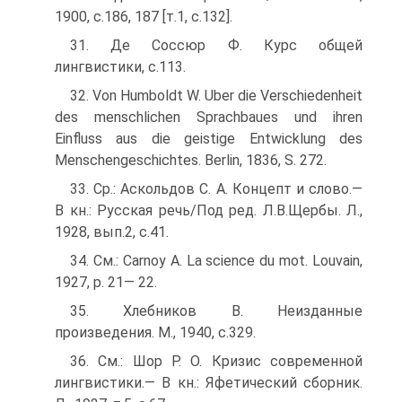
1900, с.186, 187 [т.1, с.132].
31. Де Соссюр Ф. Курс общей
лингвистики, с.113.
32. Von Humboldt W. Uber die Verschiedenheit
des menschlichen Sprachbaues und ihren
Einfluss aus die geistige Entwicklung des
Menschengeschichtes. Berlin, 1836, S. 272.
33. Ср.: Аскольдов С. А. Концепт и слово.—
В кн.: Русская речь/Под ред. Л.В.Щербы. Л.,
1928, вып.2, с.41.
34. См.: Carnoy A. La science du mot. Louvain,
1927, p. 21— 22.
35. Хлебников В. Неизданные
произведения. М., 1940, с.329.
36. См.: Шор P. О. Кризис современной
лингвистики.— В кн.: Яфетический сборник.