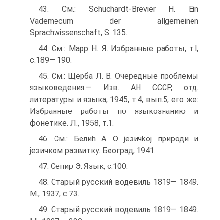
43. См.: Schuchardt-Brevier H. Ein
Vademecum der allgemeinen
Sprachwissenschaft, S. 135.
44. См.: Mapp H. Я. Избранные работы, т.l,
с.189— 190.
45. См.: Щерба Л. В. Очередные проблемы
языковедения.— Изв. АН СССР, отд.
литературы и языка, 1945, т.4, вып.5; его же:
Избранные работы по языкознанию и
фонетике. Л., 1958, т.1.
46. См.: Белиh A. О jeзичkoj природи и
jeзичком развитку. Београд, 1941.
47. Сепир Э. Язык, с.100.
48. Старый русский водевиль 1819— 1849.
М., 1937, с.73.
49. Старый русский водевиль 1819— 1849.