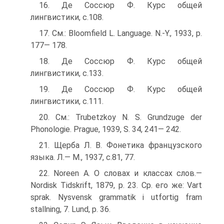
16. Де Соссюр Ф. Курс общей
лингвистики, с.108.
17. См.: Bloomfield L. Language. N.-Y., 1933, p.
177— 178.
18. Де Соссюр Ф. Курс общей
лингвистики, с.133.
19. Де Соссюр Ф. Курс общей
лингвистики, с.111.
20. См.: Trubetzkoy N. S. Grundzuge der
Phonologie. Prague, 1939, S. 34, 241— 242.
21. Щерба Л. В. Фонетика французского
языка. Л.— М., 1937, с.81, 77.
22. Noreen А. О словах и классах слов.—
Nordisk Tidskrift, 1879, р. 23. Ср. его же: Vart
sprak. Nysvensk grammatik i utfortig fram
stallning, 7. Lund, p. 36.