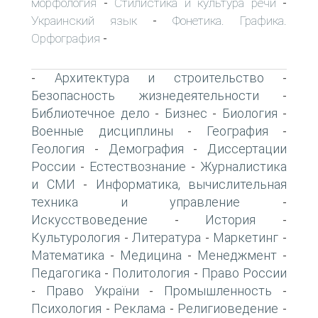
морфология
Стилистика и культура речи
-
-
Украинский язык
Фонетика. Графика.
-
Орфография
-
Архитектура и строительство
-
-
Безопасность жизнедеятельности
-
Библиотечное дело
Бизнес
Биология
-
-
-
Военные дисциплины
География
-
-
Геология
Демография
Диссертации
-
-
России
Естествознание
Журналистика
-
-
и СМИ
Информатика, вычислительная
-
техника и управление
-
Искусствоведение
История
-
-
Культурология
Литература
Маркетинг
-
-
-
Математика
Медицина
Менеджмент
-
-
-
Педагогика
Политология
Право России
-
-
Право України
Промышленность
-
-
-
Психология
Реклама
Религиоведение
-
-
-