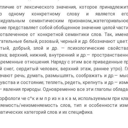
тличие от лексического значения, которое принадлежи
ко одному конкретному слову и является ег
видуальным семантическим признаком,,жатегориалыю
ние представляет собой обобщенное значение целой част
 отвлеченное от конкретной семантики слов. Так, имен
гательные белый, розовый, черный и др. ббозначают цвет
тый, добрый, злой и др. — психологические свойств
ека; верхний, нижний, внутренний и др.— пространственн
временные отношения. Наряду с этим все приведенные п
й снег, сердитый человек, верхний этаж, раннее утро). 
ачают речь; думать, размышлять, соображать и др.— мыс
чувства и состояние; теплеть, редеть, крепнуть и др.— из
п.— явления природы. Одновременно все эти глаголы облад
орфологи че с^к и м п р из н а к а м, используемым при кл
яемость/неизменяемость слов, тип и особенности изме
атических категорий слов и их специфика.