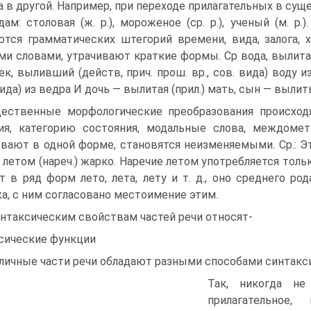
а в другой. Например, при переходе прилагательных в су
дам: столовая (ж. р.), мороженое (ср. р.), ученый (м. р
тся грамматических штегорий времени, вида, залога, 
ми словами, утрачивают краткие формы. Ср вода, вылитая (
ек, выливший (действ, прич. прош. вр., сов. вида) воду из
вида) из ведра И дочь — вылитая (прил.) мать, сын — вылиты
ественные морфологические преобразования происход
ия, категорию состояния, модальные слова, междоме
вают в одной форме, становятся неизменяемыми. Ср.: Э
 летом (нареч.) жарко. Наречие летом употребляется тол
т в ряд форм лето, лета, лету и т. д., оно среднего ро
а, с ним согласовано местоимение этим.
нтаксическим свойствам частей речи относят-
сические функции
личные части речи обладают разными способами синтакси
Так, никогда н
прилагательное