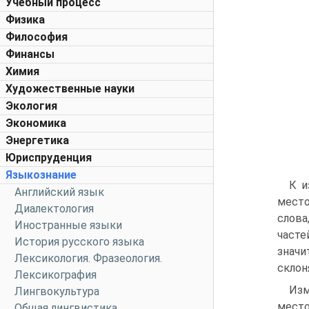
Учебный процесс
Физика
Философия
Финансы
Химия
Художественные науки
Экология
Экономика
Энергетика
Юриспруденция
Языкознание
К и
Английский язык
место
Диалектология
слова
Иностранные языки
част
История русского языка
знач
Лексикология. Фразеология.
склон
Лексикография
Изм
Лингвокультура
место
Общая лингвистика