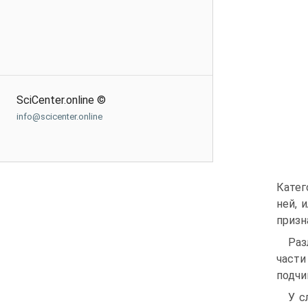
SciCenter.online ©
info@scicenter.online
Катег
ней, 
призн
Раз
части
подчи
У с