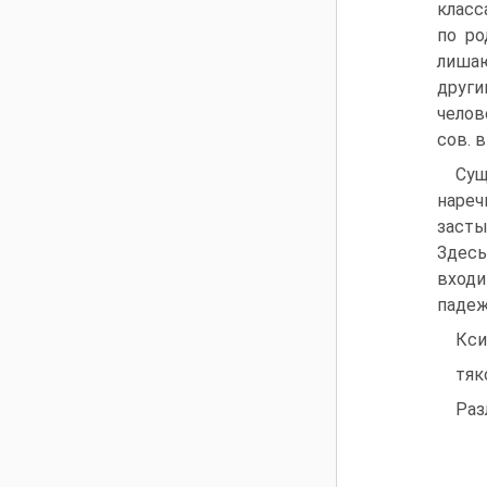
класс
по ро
лишаю
други
челов
сов. 
Сущ
нареч
засты
Здесь
входи
падеж
Кси
тяк
Раз