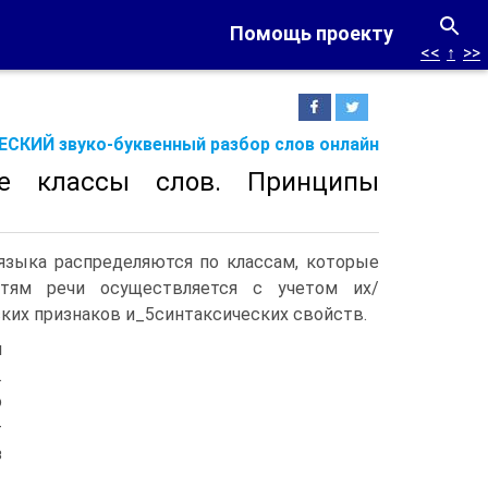
Помощь проекту
<<
↑
>>
СКИЙ звуко-буквенный разбор слов онлайн
ие классы слов. Принципы
языка распределяются по классам, которые
стям речи осуществляется с учетом их/
ских признаков и_5синтаксических свойств.
м
.
o
—
з