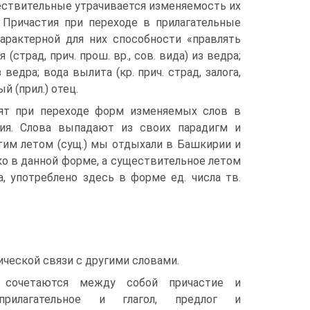
ществительные утрачивается изменяемость их
.). Причастия при переходе в прилагательные
характерной для них способности «правлять
страд, прич. прош. вр., сов. вида) из ведра;
 ведра; вода вылита (кр. прич. страд, залога,
й (прил.) отец.
ят при переходе форм изменяемых слов в
тия. Слова выпадают из своих парадигм и
тим летом (сущ.) мы отдыхали в Башкирии и
ько в данной форме, а существительное летом
да, употреблено здесь в форме ед. числа тв.
ческой связи с другими словами.
е сочетаются между собой причастие и
, прилагательное и глагол, предлог и