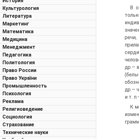
История
В о
Культурология
толь
Литература
инди
Маркетинг
значе
Математика
речи,
Медицина
прила
Менеджмент
серди
Педагогика
челов
Политология
др.— 
Право России
(белы
Право України
обозн
Промышленность
др.— 
Психология
и т. 
Реклама
К м
Религиоведение
измен
Социология
грамм
Страхование
Технические науки