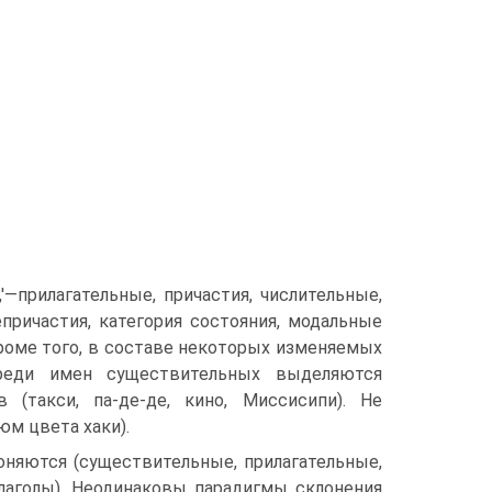
—прилагательные, причастия, числительные,
причастия, категория состояния, модальные
роме того, в составе некоторых изменяемых
реди имен существительных выделяются
(такси, па-де-де, кино, Миссисипи). Не
юм цвета хаки).
оняются (существительные, прилагательные,
глаголы). Неодинаковы парадигмы склонения