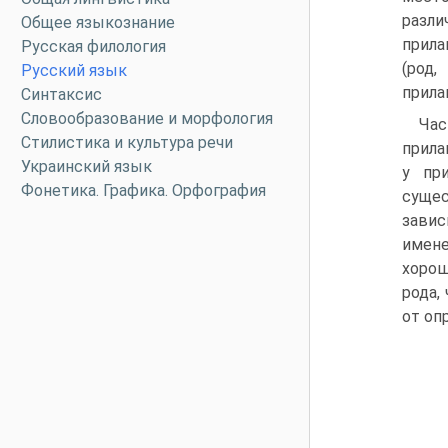
разл
Общее языкознание
прила
Русская филология
(род
Русский язык
прила
Синтаксис
Словообразование и морфология
Час
Стилистика и культура речи
прила
Украинский язык
у пр
Фонетика. Графика. Орфография
сущес
завис
имене
хорош
рода,
от оп