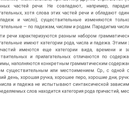
ичных частей речи. Не совпадают, например, парад
гательных, хотя слова этих частей речи и обладают од
, падеж и число); существительные изменяются толь
гательные — по падежам, числам и родам. Парадигма чис
ти речи характеризуются разным набором грамматическ
гательные имеют категории рода, числа и падежа. Этими
ичастий имеются еще категории вида, времени и за
твительных и прилагательных отличаются по содержа
имы, наполняются конкретным грамматическим содержани
м существительным или местоимением. Ср., с одной стор
ий день, хорошая ручка, хорошее перо, хорошие дни, руч
 числа и падежа не испытывают синтаксической зависим
ределяемых слов находится категория рода причастий, мес