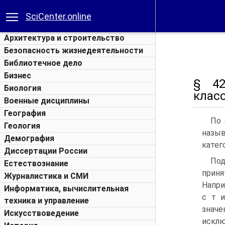
SciCenter.online
Архитектура и строительство
Безопасность жизнедеятельности
Библиотечное дело
Бизнес
§ 42
Биология
клас
Военные дисциплины
География
По 
Геология
назы
Демография
катег
Диссертации России
По
Естествознание
приня
Журналистика и СМИ
Напри
Информатика, вычислительная
с т и
техника и управление
значе
Искусствоведение
исклю