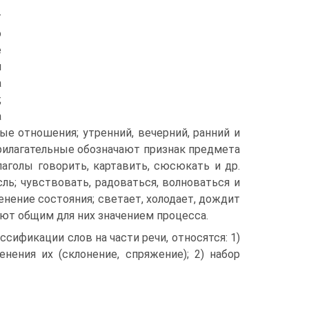
т
о
е
и
а
;
а
ые отношения; утренний, вечерний, ранний и
рилагательные обозначают признак предмета
Глаголы говорить, картавить, сюсюкать и др.
ль; чувствовать, радоваться, волноваться и
менение состояния; светает, холодает, дождит
ают общим для них значением процесса.
ассификации слов на части речи, относятся: 1)
нения их (склонение, спряжение); 2) набор