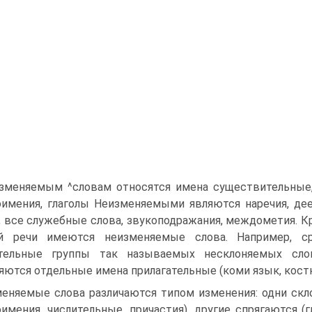
зменяемым ^словам относятся имена существительные,'
имения, глаголы Неизменяемыми являются наречия, дее
, все служебные слова, звукоподражания, междометия. К
ей речи имеются неизменяемые слова. Например, с
ительные группы так называемых несклоняемых слов 
яются отдельные имена прилагательные (коми язык, кост
еняемые слова различаются типом изменения: одни скл
имения, числительные, причастия), другие спрягаются (