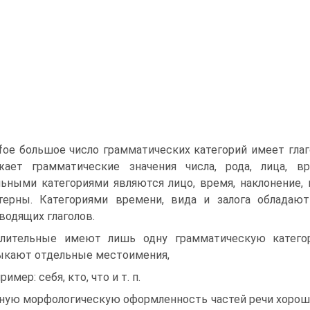
foe большое число грамматических категорий имеет глаг
ает грамматические значения числа, рода, лица, вре
льными категориями являются лицо, время, наклонение, 
терны. Категориями времени, вида и залога обладаю
водящих глаголов.
лительные имеют лишь одну грамматическую катег
кают отдельные местоимения,
пример: себя, кто, что и т. п.
ную морфологическую оформленность частей речи хорошо