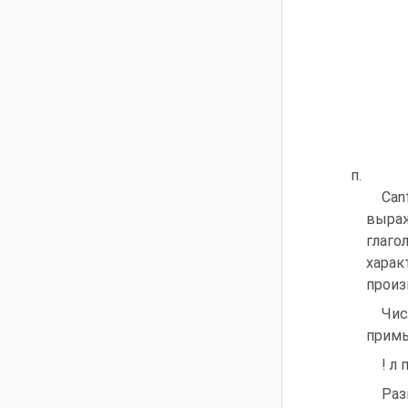
п.
Can
выраж
глаго
харак
произ
Чис
примы
! л 
Раз