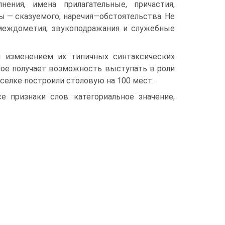
ения, имена прилагательные, причастия,
ы — сказуемого, наречия—обстоятельства. Не
междометия, звукоподражания и служебные
я изменением их типичных синтаксических
ное получает возможность выступать в роли
селке построили столовую на 100 мест.
 признаки слов: категориальное значение,