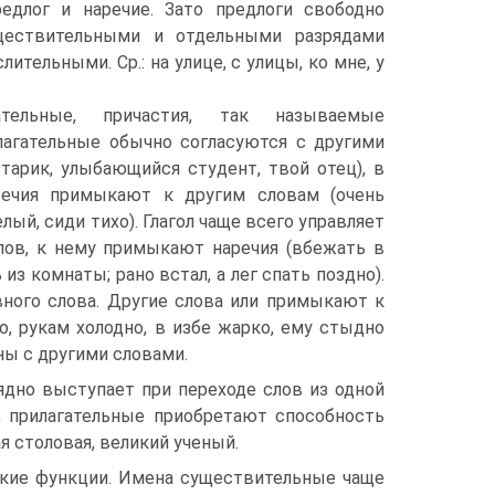
редлог и наречие. Зато предлоги свободно
ществительными и отдельными разрядами
лительными. Ср.: на улице, с улицы, ко мне, у
ательные, причастия, так называемые
лагательные обычно согласуются с другими
тарик, улыбающийся студент, твой отец), в
речия примыкают к другим словам (очень
лый, сиди тихо). Глагол чаще всего управляет
лов, к нему примыкают наречия (вбежать в
из комнаты; рано встал, а лег спать поздно).
вного слова. Другие слова или примыкают к
о, рукам холодно, в избе жарко, ему стыдно
ны с другими словами.
ядно выступает при переходе слов из одной
, прилагательные приобретают способность
ая столовая, великий ученый.
ские функции. Имена существительные чаще