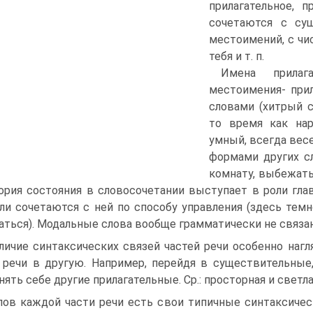
прилагательное, п
сочетаются с су
местоимений, с чис
тебя и т. п.
Имена прилаг
местоимения- при
словами (хитрый с
то время как на
умный, всегда весе
формами других с
комнату, выбежать 
ория состояния в словосочетании выступает в роли гла
или сочетаются с ней по способу управления (здесь темн
аться). Модальные слова вообще грамматически не связа
личие синтаксических связей частей речи особенно нагл
 речи в другую. Например, перейдя в существительные
нять себе другие прилагательные. Ср.: просторная и светл
лов каждой части речи есть свои типичные синтаксиче