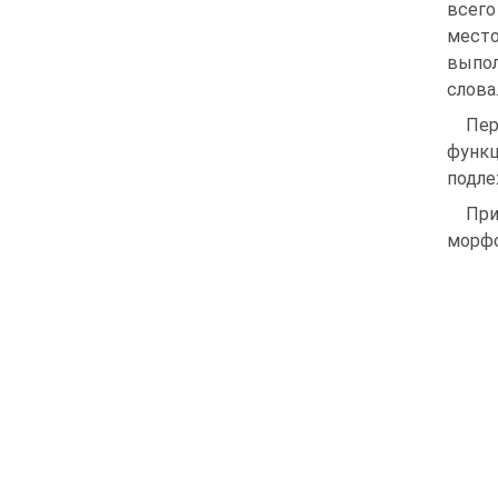
всег
место
выпол
слова
Пер
функц
подле
При
морфо