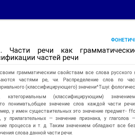
ФОНЕТИЧЕ
. Части речи как грамматическ
сификации частей речи
своим грамматическим свойствам все слова русского 
ваются частями ре, чи. Распределение слов по ча
ориального (классифицирующего) значени^Тшуі: фологиче
д категориальным (классифицирующим) значение
то понимать,общее значение слов каждой части речи
мер, у имен существительных это значение предмет- ff
, у прилагательных — значение признака, у глаголов 
ние процесса и т. д. Таким значением обладают все бе
чения слова данной части речи.