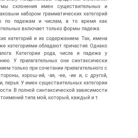
игмы склонения имен существительных и
инаковым набором грамматических категорий
ко по падежам и числам, в то время как
лительных включает только формы падежа.
их категорий и их содержанием. Так, имена
 же категориями обладают причастия. Однако
лога. Категории рода, числа и падежа у
нию. У прилагательных они синтаксически
ем только при сочетании прилагательного с
оны, хорош-ий, -ая, -ее, -ие и, с другой,
ки, перья. У имен существительных категории
ости. В полной синтаксической зависимости
тоимений типа мой, который, каждый и т.