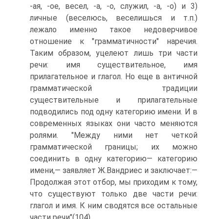
-ая, -ое, весел, -а, -о, служил, -а, -о) и 3)
личные (веселюсь, веселишься и т.п.)
лежало именно такое недоверчивое
отношение к "грамматичности" наречия.
Таким образом, уцелеют лишь три части
речи: имя существительное, имя
прилагательное и глагол. Но еще в античной
грамматической традиции
существительные и прилагательные
подводились под одну категорию имени. И в
современных языках они часто меняются
ролями. "Между ними нет четкой
грамматической границы; их можно
соединить в одну категорию— категорию
имени,— заявляет Ж.Вандриес и заключает:—
Продолжая этот отбор, мы приходим к тому,
что существуют только две части речи:
глагол и имя. К ним сводятся все остальные
части речи"(104).