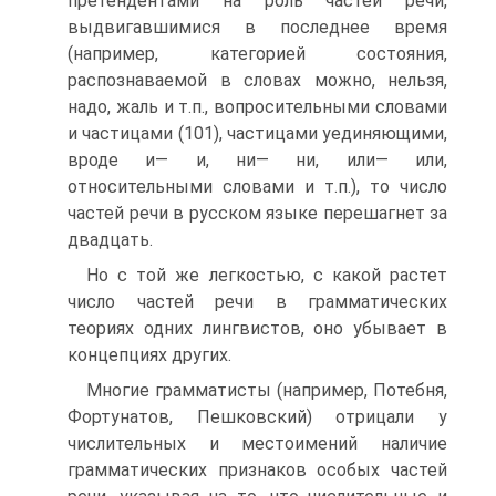
претендентами на роль частей речи,
выдвигавшимися в последнее время
(например, категорией состояния,
распознаваемой в словах можно, нельзя,
надо, жаль и т.п., вопросительными словами
и частицами (101), частицами уединяющими,
вроде и— и, ни— ни, или— или,
относительными словами и т.п.), то число
частей речи в русском языке перешагнет за
двадцать.
Но с той же легкостью, с какой растет
число частей речи в грамматических
теориях одних лингвистов, оно убывает в
концепциях других.
Многие грамматисты (например, Потебня,
Фортунатов, Пешковский) отрицали у
числительных и местоимений наличие
грамматических признаков особых частей