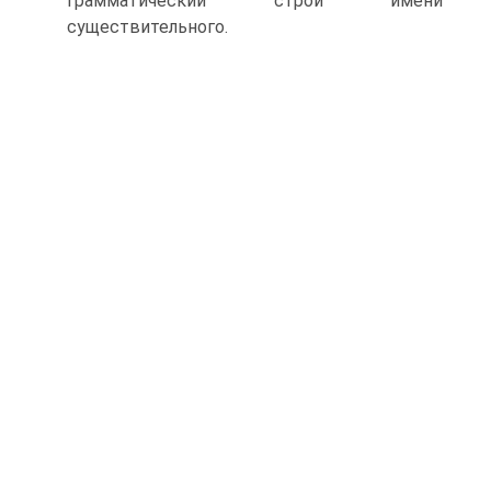
грамматический строй имени
существительного.