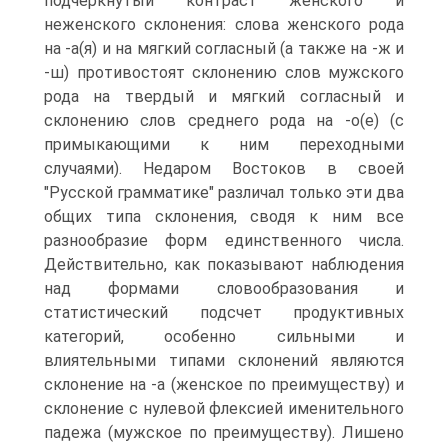
подчеркнутый контраст женского и
неженского склонения: слова женского рода
на -а(я) и на мягкий согласный (а также на -ж и
-ш) противостоят склонению слов мужского
рода на твердый и мягкий согласный и
склонению слов среднего рода на -о(е) (с
примыкающими к ним переходными
случаями). Недаром Востоков в своей
"Русской грамматике" различал только эти два
общих типа склонения, сводя к ним все
разнообразие форм единственного числа.
Действительно, как показывают наблюдения
над формами словообразования и
статистический подсчет продуктивных
категорий, особенно сильными и
влиятельными типами склонений являются
склонение на -а (женское по преимуществу) и
склонение с нулевой флексией именительного
падежа (мужское по преимуществу). Лишено