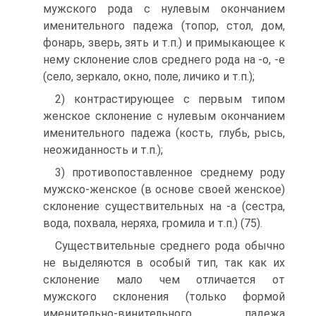
мужского рода с нулевым окончанием
именительного падежа (топор, стол, дом,
фонарь, зверь, зять и т.п.) и примыкающее к
нему склонение слов среднего рода на -о, -е
(село, зеркало, окно, поле, личико и т.п.);
2) контрастирующее с первым типом
женское склонение с нулевым окончанием
именительного падежа (кость, глубь, рысь,
неожиданность и т.п.);
3) противопоставленное среднему роду
мужско-женское (в основе своей женское)
склонение существительных на -а (сестра,
вода, похвала, неряха, громила и т.п.) (75).
Существительные среднего рода обычно
не выделяются в особый тип, так как их
склонение мало чем отличается от
мужского склонения (только формой
именительно-винительного падежа