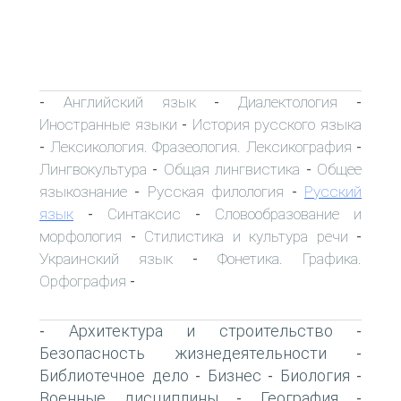
Английский язык
Диалектология
-
-
-
Иностранные языки
История русского языка
-
Лексикология. Фразеология. Лексикография
-
-
Лингвокультура
Общая лингвистика
Общее
-
-
языкознание
Русская филология
Русский
-
-
язык
Синтаксис
Словообразование и
-
-
морфология
Стилистика и культура речи
-
-
Украинский язык
Фонетика. Графика.
-
Орфография
-
Архитектура и строительство
-
-
Безопасность жизнедеятельности
-
Библиотечное дело
Бизнес
Биология
-
-
-
Военные дисциплины
География
-
-