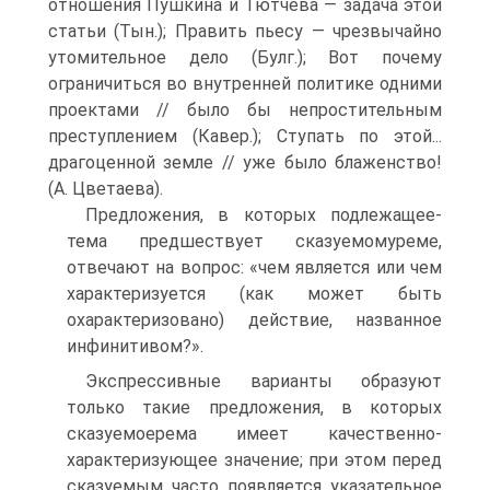
отношения Пушкина и Тютчева — задача этой
статьи (Тын.); Править пьесу — чрезвычайно
утомительное дело (Булг.); Вот почему
ограничиться во внутренней политике одними
проектами // было бы непростительным
преступлением (Кавер.); Ступать по этой...
драгоценной земле // уже было блаженство!
(А. Цветаева).
Предложения, в которых подлежащее­
тема предшествует сказуемому­реме,
отвечают на вопрос: «чем является или чем
характеризуется (как может быть
охарактеризовано) действие, названное
инфинитивом?».
Экспрессивные варианты образуют
только такие предложения, в которых
сказуемое­рема имеет качественно­
характеризующее значение; при этом перед
сказуемым часто появляется указательное