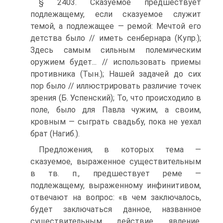
§ 2403. Сказуемое предшествует
подлежащему, если сказуемое служит
темой, а подлежащее — ремой: Мечтой его
детства было // иметь сенбернара (Купр.);
Здесь самым сильным полемическим
оружием будет... // использовать приемы
противника (Тын.); Нашей задачей до сих
пор было // иллюстрировать различие точек
зрения (Б. Успенский); То, что происходило в
поле, было для Павла чужим, а своим,
кровным — сыграть свадьбу, пока не уехал
брат (Нагиб.).
Предложения, в которых тема —
сказуемое, выраженное существительным
в тв. п., предшествует реме —
подлежащему, выраженному инфинитивом,
отвечают на вопрос: «в чем заключалось,
будет заключаться данное, названное
существительным действие, явление,