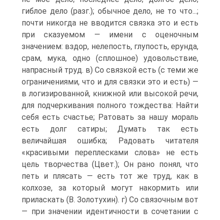
гиблое дело (разг.); обычное дело, не то что...;
почти никогда не вводится связка это и есть
при сказуемом — имени с оценочным
значением: вздор, нелепость, глупость, ерунда,
срам, мука, одно (сплошное) удовольствие,
напрасный труд. в) Со связкой есть (с теми же
ограничениями, что и для связки это и есть) —
в логизированной, книжной или высокой речи,
для подчеркивания полного тождества: Найти
себя есть счастье; Ратовать за нашу мораль
есть долг сатиры; Думать так есть
величайшая ошибка; Радовать читателя
«красивыми переплесками слова» не есть
цель творчества (Цвет.); Он рано понял, что
петь и плясать — есть тот же труд, как в
колхозе, за который могут накормить или
приласкать (В. Золотухин). г) Со связочным вот
— при значении идентичности в сочетании с