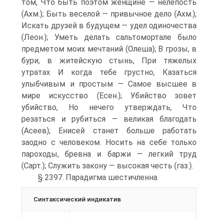
том, Что быть поэтом женщине — нелепость
(Ахм.); Быть веселой — привычное дело (Ахм.);
Искать друзей в будущем — удел одиночества
(Леон.); Уметь делать сальто­мортале было
предметом моих мечтаний (Олеша); В грозы, в
бури, в житейскую стынь, При тяжелых
утратах И когда тебе грустно, Казаться
улыбчивым и простым — Самое высшее в
мире искусство (Есен.); Убийство зовет
убийство, Но нечего утверждать, Что
резаться и рубиться — великая благодать
(Асеев); Енисей станет больше работать
заодно с человеком. Носить на себе только
пароходы, бревна и баржи — легкий труд
(Сарт.); Служить закону — высокая честь (газ.).
§ 2397. Парадигма шестичленна.
Синтаксический индикатив