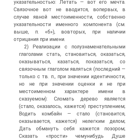
указательностью: Летать — вот его мечта.
Связочное вот не вводится, во­первых, в
случае явной местоименности, собственно
указательности именного компонента (см.
выше, п. «б»), во­вторых, при наличии
отрицания при имени.
2) Реализации с полузнаменательными
глаголами стать, становиться, оказаться,
оказываться, казаться, показаться, со
связочным глаголом являться (последний —
только с тв. п., при значении идентичности,
но не при значении оценки и не при
местоименном характере имени в
сказуемом): Сломать дерево является
(стало, оказалось, кажется) преступлением;
Водить комбайн — стало (становится,
оказывается, кажется) нелегким делом;
Дать обмануть себя кажется позором;
Сказать «прости» чему­нибудь Душе