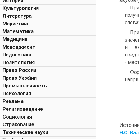
звуков (
История
Пр
Культурология
получ
Литература
слова
Маркетинг
Математика
При
Медицина
значе
Менеджмент
и вн
Педагогика
предл
- мес
Политология
Право России
Фор
Право України
напри
Промышленность
Психология
Реклама
Религиоведение
Социология
Страхование
Источн
Технические науки
Н.С. Вал