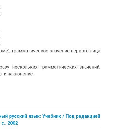
я
х
е
е
е
ме), грамматическое значение первого лица
зу нескольких грамматических значений,
, и наклонение.
нный русский язык: Учебник / Под редакцией
 с.. 2002