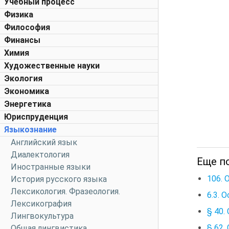
Учебный процесс
Физика
Философия
Финансы
Химия
Художественные науки
Экология
Экономика
Энергетика
Юриспруденция
Языкознание
Английский язык
Диалектология
Еще п
Иностранные языки
106.
История русского языка
Лексикология. Фразеология.
6.3. 
Лексикография
§ 40.
Лингвокультура
§ 62.
Общая лингвистика