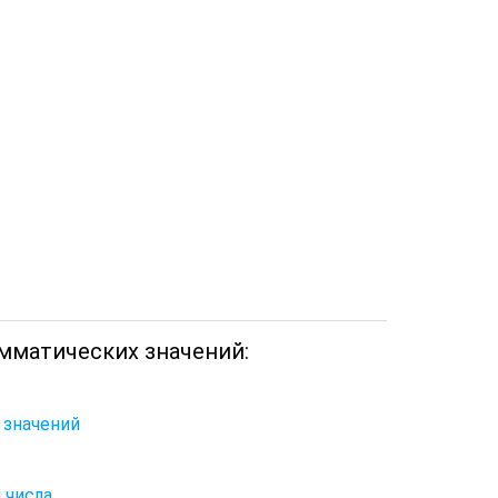
мматических значений:
 значений
 числа