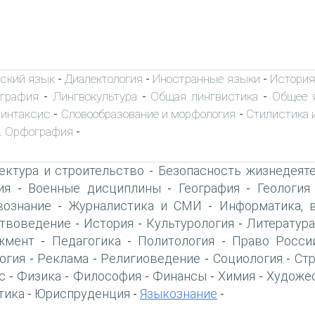
ский язык
Диалектология
Иностранные языки
История
-
-
-
ография
Лингвокультура
Общая лингвистика
Общее 
-
-
-
интаксис
Словообразование и морфология
Стилистика и
-
-
. Орфография
-
ектура и строительство
Безопасность жизнедеят
-
ия
Военные дисциплины
География
Геология
-
-
-
вознание
Журналистика и СМИ
Информатика, 
-
-
твоведение
История
Культурология
Литература
-
-
-
жмент
Педагогика
Политология
Право Росси
-
-
-
огия
Реклама
Религиоведение
Социология
Ст
-
-
-
-
с
Физика
Философия
Финансы
Химия
Художе
-
-
-
-
-
тика
Юриспруденция
Языкознание
-
-
-