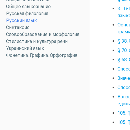
Общее языкознание
3. Т
Русская филология
язык
Русский язык
Осно
Синтаксис
грамм
Словообразование и морфология
§ 38.
Стилистика и культура речи
Украинский язык
§ 70.
Фонетика. Графика. Орфография
§ 68.
Спос
Значе
Спосо
Вопр
едини
105. 
105. 