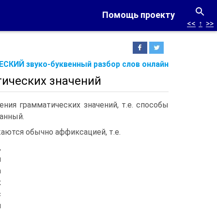
Помощь проекту
<<
↑
>>
СКИЙ звуко-буквенный разбор слов онлайн
ических значений
ия грамматических значений, т.е. способы
анный.
аются обычно аффиксацией, т.е.
,
м
а
к
с
м