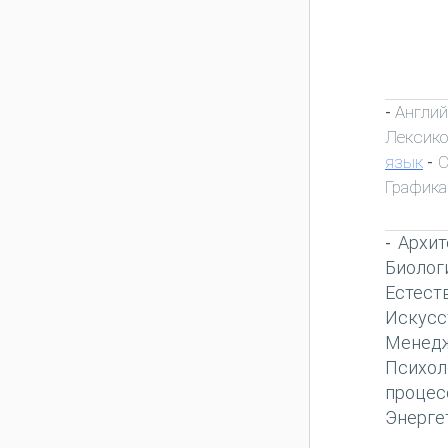
Англий
-
Лексик
язык
С
-
Графика
Архит
-
Биолог
Естест
Искусс
Менед
Психол
процес
Энерге