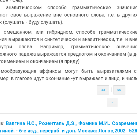
сон - сна).
и аналитическом способе грамматические значени
ают свое выражение вне основного слова, т.е. в други
х (слушать - буду слушать).
 смешанном, или гибридном, способе грамматически
ния выражаются и синтетически и аналитически, т.е. и вн
утри слова. Например, грамматическое значени
ожного падежа выражается предлогом и окончанием (в до
тоимением и окончанием (я приду).
мообразующие аффиксы могут быть выразителями сра
мер: в глаголе идут окончание -ут выражает и лицо, и число
|
<<
>>
↑
ик:
Валгина Н.С., Розенталь Д.Э., Фомина М.И.. Совреме
гиной. - 6-е изд., перераб. и доп. Москва: Логос,2002. 528