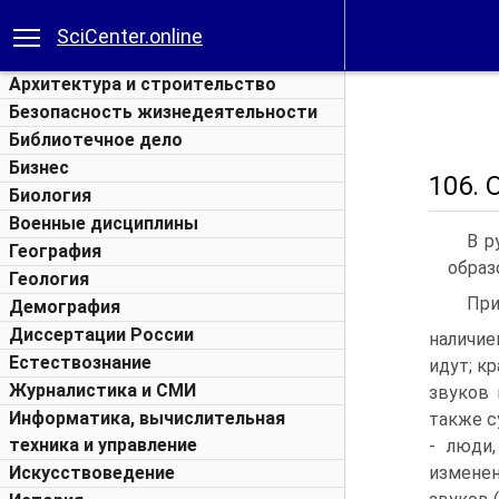
SciCenter.online
Архитектура и строительство
Безопасность жизнедеятельности
Библиотечное дело
Бизнес
106.
Биология
Военные дисциплины
В р
География
образ
Геология
При
Демография
Диссертации России
наличие
Естествознание
идут; к
Журналистика и СМИ
звуков 
Информатика, вычислительная
также с
техника и управление
- люди
Искусствоведение
изменен