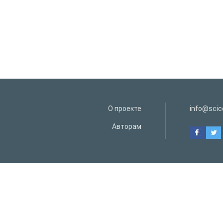
О проекте
info@scice
Авторам