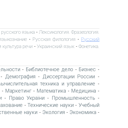
 русского языка
Лексикология. Фразеология.
-
языкознание
Русская филология
Русский
-
-
 культура речи
Украинский язык
Фонетика.
-
-
ельности
Библиотечное дело
Бизнес
-
-
-
Демография
Диссертации России
-
-
-
вычислительная техника и управление
-
Маркетинг
Математика
Медицина
-
-
-
-
и
Право України
Промышленность
-
-
-
рахование
Технические науки
Учебный
-
-
ственные науки
Экология
Экономика
-
-
-