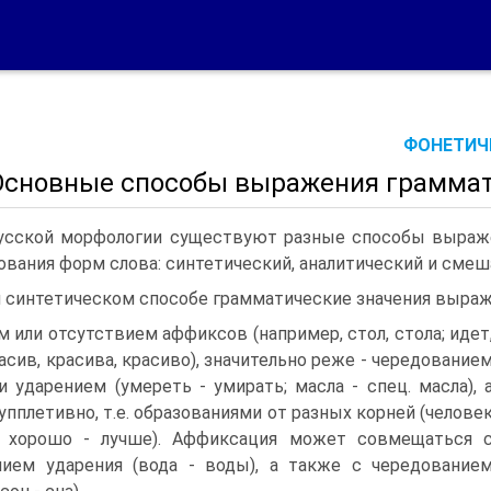
ФОНЕТИЧЕ
 Основные способы выражения граммат
усской морфологии существуют разные способы выражен
ования форм слова: синтетический, аналитический и смеш
 синтетическом способе грамматические значения выраж
м или отсутствием аффиксов (например, стол, стола; идет
расив, красива, красиво), значительно реже - чередование
и ударением (умереть - умирать; масла - спец. масла), 
упплетивно, т.е. образованиями от разных корней (челове
, хорошо - лучше). Аффиксация может совмещаться 
ием ударения (вода - воды), а также с чередование