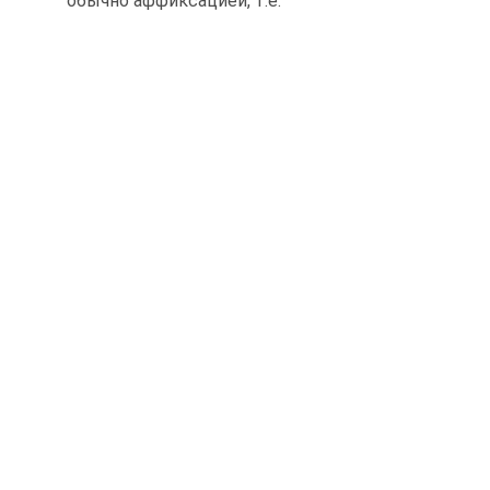
обычно аффиксацией, т.е.