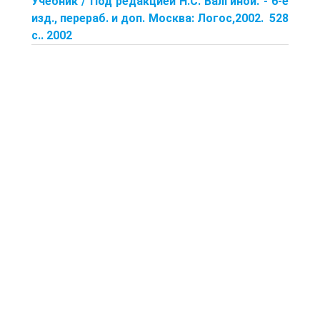
Учебник / Под редакцией Н.С. Валгиной. - 6-е
изд., перераб. и доп. Москва: Логос,2002. 528
с.. 2002