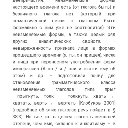
деепричастия, неизме­няемые формы
настоящего времени есть (от глагола быть) и
безличного глагола нет (который при
семантической связи с глаголом быть
формально с ним уже не соотносится). Эти
неизменяемые формы, а так­же целый ряд
других аналитических свойств –
невыраженность признака лица в формах
прошедшего времени (я, ты, он пришел), числа
и лица при переносном употреблении форм
императива (А он / я / они и скажи ему об
этом) и др. – подготовили почву для
становления грамматического клас­са
неизменяемых глаголов типа прыг
←прыгнуть, толк ← толкнуть, хвать ←
хватать, верть ← вертеть [Клобуков 2001]
(подробнее об этих глаголах речь пойдет в §
38.3). Но все же в целом глагол в меньшей
степе­ни, чем имя, склонен к аналитизму – в