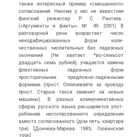
также интерес­ный пример «смешанного»
согласования: Никому у нас не известная
финский режиссер Р. С. Рантала...
(«Аргументы и факты». № 49. 2001). В
разговорной речи возрастает число
некодифицированных форм коли­
чественных числительных без падежных
окончаний (Не хватает *во-семьсот
двадцать семь рублей), учащается замена
флективных падеж­ных форм
просторечными предложно-падежными
формами (прост. Опла­чивайте за проезду
прост. Старые такси заменят на новые
машины). В разных коммуникативных
сферах русского языка расширяется упот­
ребление несогласованного определения
вместо согласованного (дом пять, квартира
три) [Дончева-Марева 1985; Гловинская
1996].