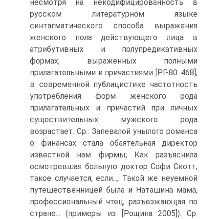
несмотря на некодифицированность в
русском литера­турном языке
синтагматического способа выражения
женского пола дейст­вующего лица в
атрибутивных и полупредикативных
формах, выраженных полными
прилагательными и причастиями [РГ-80: 468],
в современной публицистике частотность
употребления форм женского рода
прилагатель­ных и причастий при личных
существительных мужского рода
возрастает. Ср.: Запевалой унылого романса
о финансах стала обаятельная дирек­тор
известной нам фирмы; Как разъяснила
осмотревшая больную док­тор Софи Скотт,
такое случается, если...; Такой же неуемной
путеше­ственницей была и Наташина мама,
профессиональный чтец, разъез­жающая по
стране... (примеры из [Рощина 2005]). Ср.