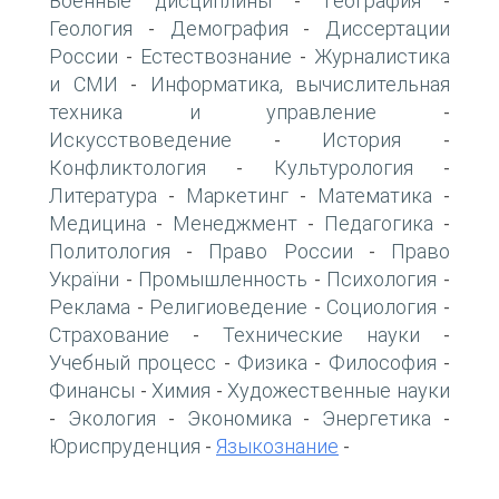
Военные дисциплины
География
-
-
Геология
Демография
Диссертации
-
-
России
Естествознание
Журналистика
-
-
и СМИ
Информатика, вычислительная
-
техника и управление
-
Искусствоведение
История
-
-
Конфликтология
Культурология
-
-
Литература
Маркетинг
Математика
-
-
-
Медицина
Менеджмент
Педагогика
-
-
-
Политология
Право России
Право
-
-
України
Промышленность
Психология
-
-
-
Реклама
Религиоведение
Социология
-
-
-
Страхование
Технические науки
-
-
Учебный процесс
Физика
Философия
-
-
-
Финансы
Химия
Художественные науки
-
-
Экология
Экономика
Энергетика
-
-
-
-
Юриспруденция
Языкознание
-
-