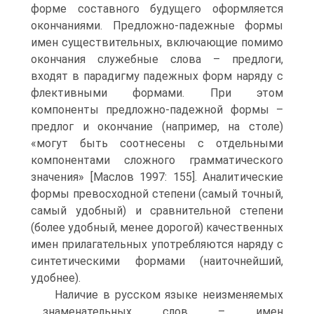
форме составного будущего оформляется
оконча­ниями. Предложно-падежные формы
имен существительных, включаю­щие помимо
окончания служебные слова – предлоги,
входят в парадигму падежных форм наряду с
флективными формами. При этом
компоненты предложно-падежной формы –
предлог и окончание (например, на столе)
«могут быть соотнесены с отдельными
компонентами сложного граммати­ческого
значения» [Маслов 1997: 155]. Аналитические
формы превосходной степени (самый точный,
самый удобный) и сравнительной степени
(более удобный, менее дорогой) качественных
имен прилагательных упот­ребляются наряду с
синтетическими формами (наиточнейший,
удобнее).
Наличие в русском языке неизменяемых
знаменательных слов – имен