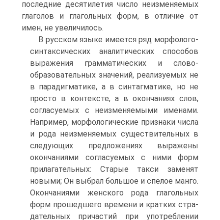
последние десятилетия число неиз­меняемых
глаголов и глагольных форм, в отличие от
имен, не увеличилось.
В русском языке имеется ряд морфолого-
синтаксических аналитических способов
выражения грамматических и слово­
образовательных значений, реализуемых не
в парадигматике, а в синтаг­матике, но не
просто в контексте, а в окончаниях слов,
согласуемых с не­изменяемыми именами.
Например, морфологические признаки числа
и рода неизменяемых существительных в
следующих предложениях выра­жены
окончаниями согласуемых с ними форм
прилагательных: Старые такси заменят
новыми; Он выбрал большое и спелое манго.
Окончания­ми женского рода глагольных
форм прошедшего времени и кратких стра­
дательных причастий при употреблении