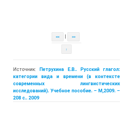
|
<<
>>
↑
Источник:
Петрухина Е.В.. Русский глагол:
категории вида и времени (в контексте
современных лингвистических
исследований). Учеб­ное пособие. – М,2009. –
208 с.. 2009