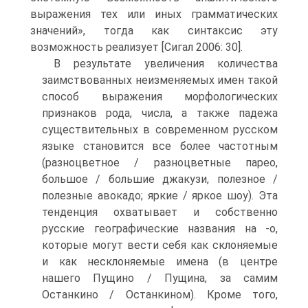
выражения тех или иных грамматических
значений», то­гда как синтаксис эту
возможность реализует [Сигал 2006: 30].
В результате увеличения количества
заимствованных неизменяемых имен такой
способ выражения морфологических
признаков рода, числа, а также падежа
существительных в современном русском
языке становится все более частотным
(разноцветное / разноцветные парео,
большое / боль­шие джакузи, полезное /
полезные авокадо; яркие / яркое шоу). Эта
тенден­ция охватывает и собственно
русские географические названия на -о,
кото­рые могут вести себя как склоняемые
и как несклоняемые имена (в центре
нашего Пущино / Пущина, за самим
Останкино / Останкином). Кроме того,