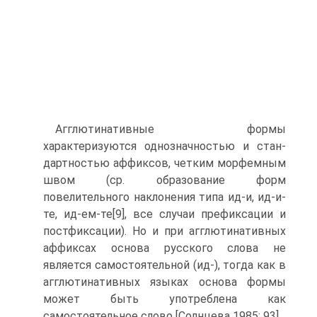
Агглютинативные формы
характеризуются однозначностью и стан­
дартностью аффиксов, четким морфемным
швом (ср. образование форм
повелительного наклонения типа ид-и, ид-и-
те, ид-ем-те[9], все случаи префиксации и
постфиксации). Но и при агглютинативных
аффиксах основа русского слова не
является самостоятельной (ид-), тогда как в
агглютинативных языках основа формы
может быть употреблена как
самостоятельное слово [Солнцева 1985: 93].