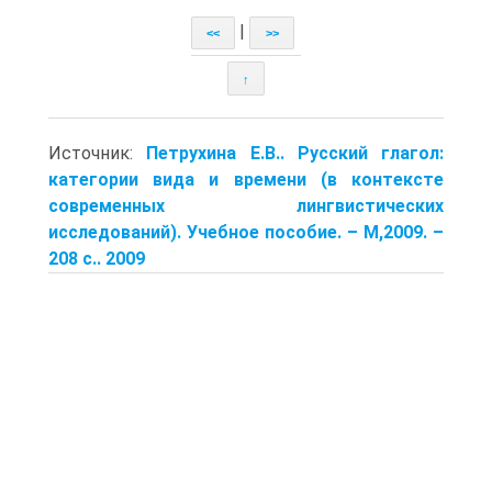
|
<<
>>
↑
Источник:
Петрухина Е.В.. Русский глагол:
категории вида и времени (в контексте
современных лингвистических
исследований). Учеб­ное пособие. – М,2009. –
208 с.. 2009