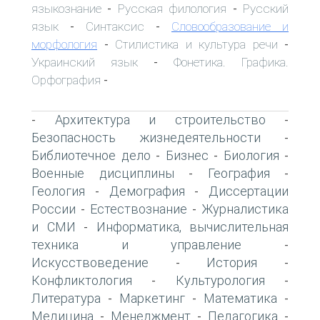
языкознание
Русская филология
Русский
-
-
язык
Синтаксис
Словообразование и
-
-
морфология
Стилистика и культура речи
-
-
Украинский язык
Фонетика. Графика.
-
Орфография
-
Архитектура и строительство
-
-
Безопасность жизнедеятельности
-
Библиотечное дело
Бизнес
Биология
-
-
-
Военные дисциплины
География
-
-
Геология
Демография
Диссертации
-
-
России
Естествознание
Журналистика
-
-
и СМИ
Информатика, вычислительная
-
техника и управление
-
Искусствоведение
История
-
-
Конфликтология
Культурология
-
-
Литература
Маркетинг
Математика
-
-
-
Медицина
Менеджмент
Педагогика
-
-
-