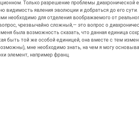
ционном. Только разрешение проблемы диахронической 
 видимость явления эволюции и добраться до его сути. З
ми необходимо для отделения воображаемого от реального 
вопрос, чрезвычайно сложный,— это вопрос о диахроничес
 меня была возможность сказать, что данная единица сох
ая быть той же особой единицей, она вместе с тем измен
возможны), мне необходимо знать, на чем я могу основыва
охи элемент, например франц.