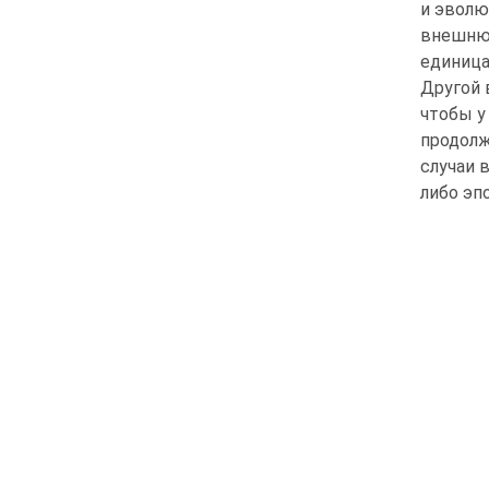
и эволю
внешнюю
единица
Другой 
чтобы у
продолж
случаи 
либо эп