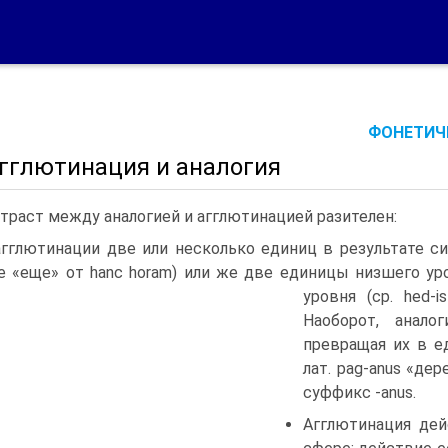
ФОНЕТИЧЕ
Агглютинация и аналогия
траст между аналогией и агглютинацией разителен:
гглютинации две или несколько единиц в результате си
re «еще» от hanc horam) или же две единицы низшего у
уровня (ср.
hed-is
Наоборот, анало
превращая их в е
лат. pag-anus «де
суффикс -anus.
Агглютинация дей