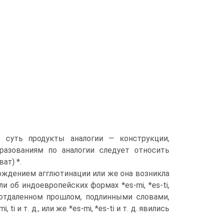
р.— суть продукты аналогии — конструкции,
азованиям по аналогии следует относить
ат) *.
ождением агглютинации или же она возникла
 об индоевропейских формах *es-mi, *es-ti,
 в отдаленном прошлом, подлинными словами,
и т. д., или же *es-mi, *es-ti и т. д. явились