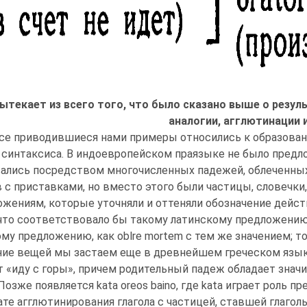
ытекает из всего того, что было сказано выше о резу
аналогии, агглютинации и 
се приводившиеся нами примеры относились к образован
 синтаксиса. В индоевропейском праязыке не было пред
ались посредством многочисленных падежей, облеченных
в с приставками, но вместо этого были частицы, словечк
ожениям, которые уточняли и оттеняли обозначение дейст
 что соответствовало бы такому латинскому предложению, 
ому предложению, как oblre mortem с тем же значением; то
ие вещей мы застаем еще в древнейшем греческом языке: 6
т «иду с горы», причем родительный падеж обладает знач
Позже появляется kata oreos baino, где kata играет роль пре
ате агглютинирования глагола с частицей, ставшей глагол