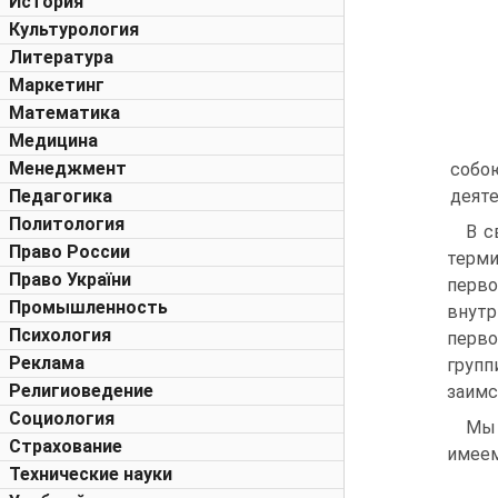
История
Культурология
Литература
Маркетинг
Математика
Медицина
Менеджмент
собою
Педагогика
деяте
Политология
В с
Право России
терми
Право України
перво
Промышленность
внут
Психология
перво
Реклама
групп
Религиоведение
заимс
Социология
Мы 
Страхование
имеем
Технические науки