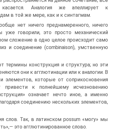
е распространяется на данное сочетание; все
касается. Аналогия же апеллирует к
ам в той же мере, как и к синтагмам.
ообще нет ничего преднамеренного, ничего
ы уже говорили, это просто механический
ром сложение в одно целое происходит само
из и соединение (combinaison), умственную
т термины конструкция и структура; но эти
яются они к агглютинации или к аналогии. В
и элементов, которые от соприкосновения
т привести к полнейшему исчезновению
струкция» означает нечто иное, а именно
 благодаря соединению нескольких элементов,
я слов. Так, в латинском possum «могу» мы
сть»,— это агглютинированное слово.