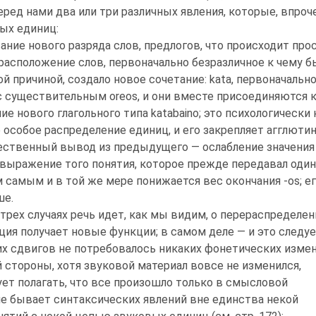
еред нами два или три различных явления, которые, впро
ых единиц:
ание нового разряда слов, предлогов, что происходит пр
расположение слов, первоначально безразличное к чему б
ой причиной, создало новое сочетание: kata, первоначал
с существительным oreos, и они вместе присоединяются к 
ие нового глагольного типа katabaino; это психологически
 особое распределение единиц, и его закрепляет агглютин
ественный вывод из предыдущего — ослабление значения 
выражение того понятия, которое прежде передавал один
ем самым и в той же мере понижается вес окончания -os; 
ше.
 трех случаях речь идет, как мы видим, о перераспредел
ция получает новые функции; в самом деле — и это следу
их сдвигов не потребовалось никаких фонетических измен
й стороны, хотя звуковой материал вовсе не изменился,
ует полагать, что все произошло только в смысловой
не бывает синтаксических явлений вне единства некой