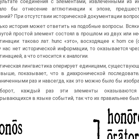
ультате соединения с элементами, извлеченными из и
чало бы отнесение агглютинации к эпохе, предшес
аний? При отсутствии исторической документации вопрос
ько история может ответить на подобные вопросы. Всякий
ругой простой элемент состоял в прошлом из двух или н
тинации: таково лат. hunc «это», восходящее к hom се 
у нас нет исторической информации, то оказывается чре
тинацией, а что относится к аналогии.
тическая лингвистика оперирует единицами, существующи
выше, показывает, что в диахронической последоват
аниченными раз и навсегда, как это можно было бы изоб
оборот, каждый раз эти элементы оказываются 
рывающихся в языке событий, так что их правильнее бы