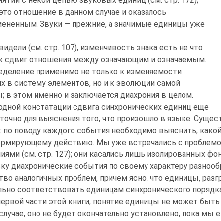
нятий с некой цепью звуковых единиц (см. стр. 172);
это отношение в данном случае и оказалось
ененным. Звуки — прежние, а значимые единицы уже
видели (см. стр. 107), изменчивость знака есть не что
ак сдвиг отношения между означающим и означаемым.
еделение применимо не только к изменяемости
х в систему элементов, но и к эволюции самой
; в этом именно и заключается диахрония в целом.
одной констатации сдвига синхронических единиц еще
точно для выяснения того, что произошло в языке. Суще
: по поводу каждого события необходимо выяснить, како
рмирующему действию. Мы уже встречались с проблемой
иями (см. стр. 127); они касались лишь изолированных фон
ку диахронические события по своему характеру разнооб
во аналогичных проблем, причем ясно, что единицы, разгр
льно соответствовать единицам синхронического порядка
первой части этой книги, понятие единицы не может быть
случае, оно не будет окончательно установлено, пока мы е