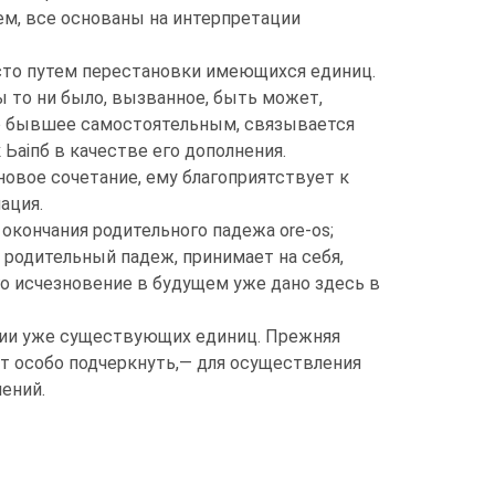
чем, все основаны на интерпретации
осто путем перестановки имеющихся единиц.
ы то ни было, вызванное, быть может,
ьно бывшее самостоятельным, связывается
Ьаіпб в качестве его дополнения.
 новое сочетание, ему благоприятствует к
ация.
окончания родительного падежа ore-os;
 родительный падеж, принимает на себя,
его исчезновение в будущем уже дано здесь в
ении уже существующих единиц. Прежняя
ет особо подчеркнуть,— для осуществления
ений.