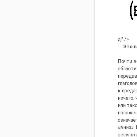
д." />
Это в
Почти в
области
передав
глаголо
к предл
ничего,
или так
положен
означае
«вниз». 
результ