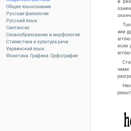
в рез
Общее языкознание
озна
Русская филология
оконч
Русский язык
Тол
Синтаксис
или д
Словообразование и морфология
агглю
Стилистика и культура речи
если 
Украинский язык
агглю
Фонетика. Графика. Орфография
Ста
нами 
разгр
На
разыг