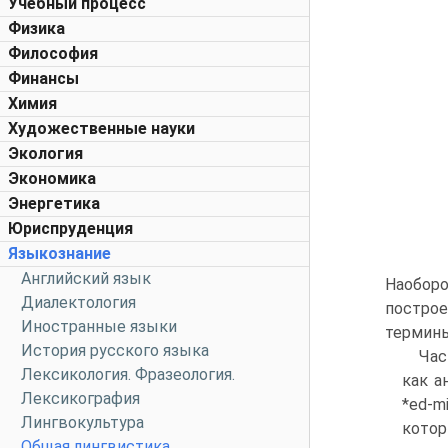
Учебный процесс
Физика
Философия
Финансы
Химия
Художественные науки
Экология
Экономика
Энергетика
Юриспруденция
Языкознание
Английский язык
Наоборо
Диалектология
постро
Иностранные языки
термины
История русского языка
Час
Лексикология. Фразеология.
как а
Лексикография
*ed-m
Лингвокультура
которы
Общая лингвистика