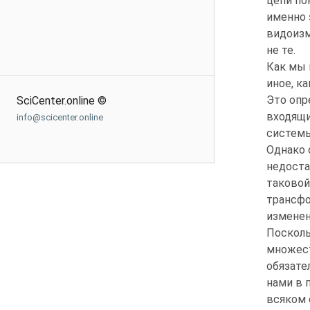
цепи по
именно 
видоизм
не те.
Как мы 
иное, к
Это опр
SciCenter.online ©
входящи
info@scicenter.online
системы
Однако 
недоста
таковой
трансфо
изменен
Посколь
множест
обязате
нами в 
всяком 