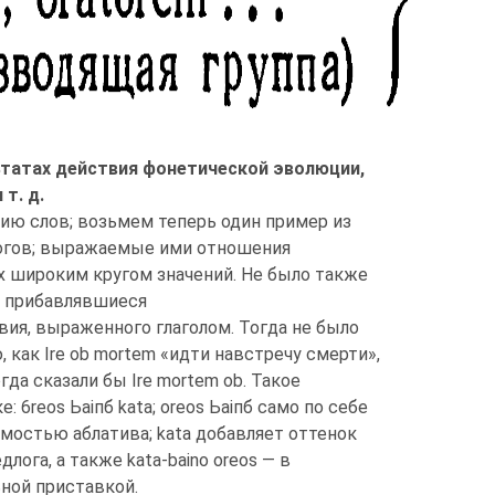
льтатах действия фонетической эволюции,
т. д.
ию слов; возьмем теперь один пример из
логов; выражаемые ими отношения
 широким кругом значений. Не было также
и, прибавлявшиеся
вия, выраженного глаголом. Тогда не было
как Ire ob mortem «идти навстречу смерти»,
гда сказали бы Ire mortem ob. Такое
reos Ьаіпб kata; oreos Ьаіпб само по себе
имостью аблатива; kata добавляет оттенок
длога, а также kata-baino oreos — в
ьной приставкой.