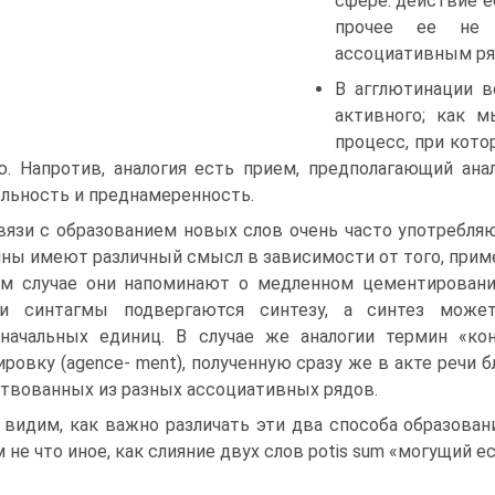
сфере: действие е
прочее ее не 
ассоциативным ряд
В агглютинации в
активного; как м
процесс, при кото
. Напротив, аналогия есть прием, предполагающий анал
льность и преднамеренность.
вязи с образованием новых слов очень часто употребляю
ны имеют различный смысл в зависимости от того, примен
м случае они напоминают о медленном цементировани
ри синтагмы подвергаются синтезу, а синтез може
начальных единиц. В случае же аналогии термин «кон
ировку (agence- ment), полученную сразу же в акте речи
твованных из разных ассоциативных рядов.
видим, как важно различать эти два способа образовани
 не что иное, как слияние двух слов potis sum «могущий е