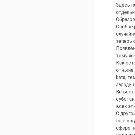
Здесь п
отдельн
Образов
Особое 
случайн
теперь 
Появлен
тому же
Как ест
отныне 
kata; т
зароды
Во всех
субстан
всех эт
С друго
не след
сфере: 