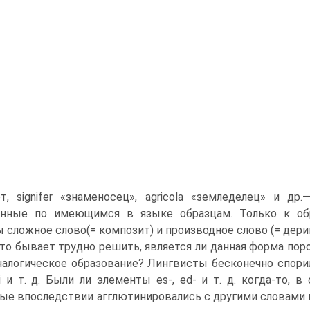
т, signifer «знаменосец», agricola «земледелец» и д
енные по имеющимся в языке образцам. Только к обр
 сложное слово(= композит) и производное слово (= дерив
то бывает трудно решить, является ли данная форма пор
налогическое образование? Лингвисты бесконечно спорили
i и т. д. Были ли элементы es-, ed- и т. д. когда-то,
е впоследствии агглютинировались с другими словами mi, ti 