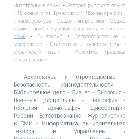
Иностранные языки
История русского языка
-
Лексикология. Фразеология. Лексикография
-
-
Лингвокультура
Общая лингвистика
Общее
-
-
языкознание
Русская филология
Русский
-
-
язык
Синтаксис
Словообразование и
-
-
морфология
Стилистика и культура речи
-
-
Украинский язык
Фонетика. Графика.
-
Орфография
-
Архитектура и строительство
-
-
Безопасность жизнедеятельности
-
Библиотечное дело
Бизнес
Биология
-
-
-
Военные дисциплины
География
-
-
Геология
Демография
Диссертации
-
-
России
Естествознание
Журналистика
-
-
и СМИ
Информатика, вычислительная
-
техника и управление
-
Искусствоведение
История