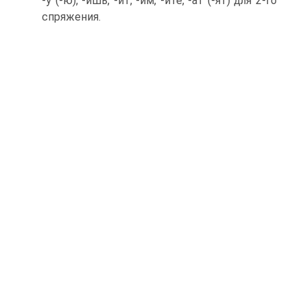
-у (-ю), -ишь, -ит, -им, -ите, -aт (-ят) для 2-го
спряжения.