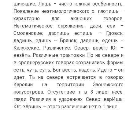
шипящие. Ляшь – чисто южная особенность.
Появление неэтимологического о: плотишь –
характерно для акающих говоров.
Нетематическое спряжение: даси, еси –
Смоленские; дастишь естишь – Гдовск;
дадишь, едишь – Брянск; дадешь, едешь –
Калужские. Различение: Север: везёт; Юг –
везёть. Различные трактовки. Но на севере и
в среднерусских говорах сохранились формы
есть, чуть, суть, Бог весть, надоть. Идето – он
идет. Ть на севере встречается в говорах
Карелии на территории Заонежского
полуострова. Отсутствие т в 3 лице: несё,
гляди. Различия в ударениях: Север: варИшь;
Юг: вАришь. – этого различения нет в 1 лице.