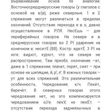
Выравнивание основ по аналогии.
Восточносрерднерусские говоры (у глаголов с
основой на a/ja), реже северные. 1 и 2
спряжения могут различаться в пределах
окончаний. Отсутствие перехода е в о, давно
осуществленное в РЛЯ. НесЕшь – для
периферийных говоров. На севере и в
среднерусских говорах во 2 Pl ударение на
конечном е: несетЕ (ВВ). Костр: идетЁ. 3 Pl на
юге: видют, курют, что на севере не
распространено. Там преобл. окончание –ат,
даже в 1 спряжении: плачат, порят, сеят – при
основе на шипящие, й, р’, л’. В южных говорах –
ут для всех спряжений. Это различительная
особенность. Чередования: к/ч. Пекёт,
беречёт. В северных говорах этого
чередования нет, но это компенсируется
чередованием о//е: пёкУ, но пекЁт. –
отсутствие перехода заднеязычных в