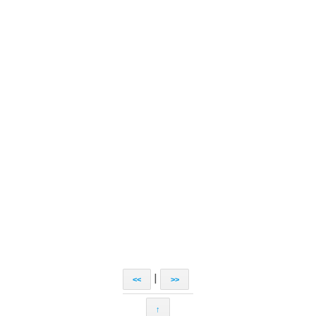
|
<<
>>
↑