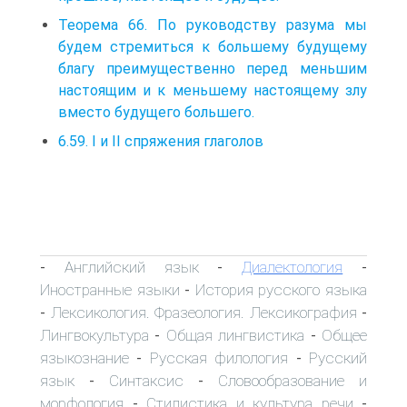
Теорема 66. По руководству разума мы
будем стремиться к большему будущему
благу преимущественно перед меньшим
настоящим и к меньшему настоящему злу
вместо будущего большего.
6.59. I и II спряжения глаголов
Английский язык
Диалектология
-
-
-
Иностранные языки
История русского языка
-
Лексикология. Фразеология. Лексикография
-
-
Лингвокультура
Общая лингвистика
Общее
-
-
языкознание
Русская филология
Русский
-
-
язык
Синтаксис
Словообразование и
-
-
морфология
Стилистика и культура речи
-
-