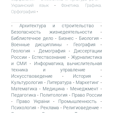
Украинский язык
Фонетика. Графика.
-
Орфография
-
Архитектура и строительство
-
-
Безопасность жизнедеятельности
-
Библиотечное дело
Бизнес
Биология
-
-
-
Военные дисциплины
География
-
-
Геология
Демография
Диссертации
-
-
России
Естествознание
Журналистика
-
-
и СМИ
Информатика, вычислительная
-
техника и управление
-
Искусствоведение
История
-
-
Культурология
Литература
Маркетинг
-
-
-
Математика
Медицина
Менеджмент
-
-
-
Педагогика
Политология
Право России
-
-
Право України
Промышленность
-
-
-
Психология
Реклама
Религиоведение
-
-
-