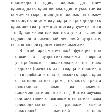
восемьдесят один; восемь да три—
одиннадцать; один пишем, один в уме; три из
семи— четыре; двадцать восемь на семь—
четыре; вычитаем из двадцати трех двадцать
один; один из трех— два, два из двух— ничего и
т.п. Здесь числительные выступают в своей
подлинной отвлеченной числовой сущности,
не отягченной предметными именами.
В этой арифметической функции вне
связи с существительными широко
употребляются числительные во всех
падежах (вычесть из пятнадцати восемь, к
пяти прибавить шесть, сложить сорок один
с пятьюдесятью тремя, вычесть триста
шестьдесят семь из семисот
восьмидесяти одного и т.п.). В этих случаях
при сочетании с глаголом к понятию числа
присоединяется в русском языке
некоторый смутный оттенок