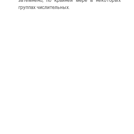
затемнено, по крайней мере в некоторых
группах числительных.