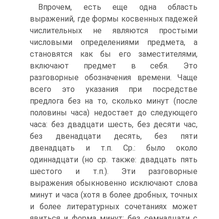
Впрочем, есть еще одна область
выражений, где формы косвенных падежей
числительных не являются простыми
числовыми определениями предмета, а
становятся как бы его заместителями,
включают предмет в себя. Это
разговорные обозначения времени. Чаще
всего это указания при посредстве
предлога без на то, сколько минут (после
половины часа) недостает до следующего
часа: без двадцати шесть, без десяти час,
без двенадцати десять, без пяти
двенадцать и т.п. Ср.: было около
одиннадцати (но ср. также: двадцать пять
шестого и т.п.). Эти разговорные
выражения обыкновенно исключают слова
минут и часа (хотя в более дробных, точных
и более литературных сочетаниях может
явиться и форма минут: без семнадцати с