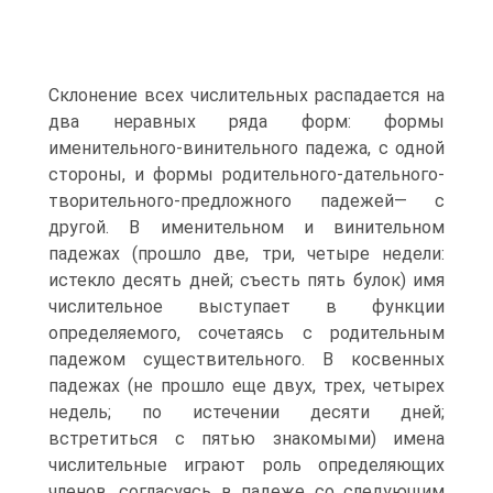
Склонение всех числительных распадается на
два неравных ряда форм: формы
именительного-винительного падежа, с одной
стороны, и формы родительного-дательного-
творительного-предложного падежей— с
другой. В именительном и винительном
падежах (прошло две, три, четыре недели:
истекло десять дней; съесть пять булок) имя
числительное выступает в функции
определяемого, сочетаясь с родительным
падежом существительного. В косвенных
падежах (не прошло еще двух, трех, четырех
недель; по истечении десяти дней;
встретиться с пятью знакомыми) имена
числительные играют роль определяющих
членов, согласуясь в падеже со следующим