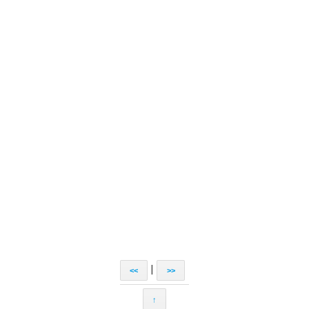
|
<<
>>
↑