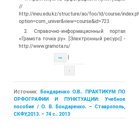
//
http://ineu.edu.kz/structure/ao/foo/ld/course/index.p
option=com_univer&view=course&id=723
2. Справочно-информационный портал
«Грамота точка ру». [Электронный ресурс] -
http://www.gramota.ru/
|
<<
↑
Источник:
Бондаренко О.В.. ПРАКТИКУМ ПО
ОРФОГРАФИИ И ПУНКТУАЦИИ: Учебное
пособие / О. В. Бондаренко. – Ставрополь,
СКФУ,2013. – 74 с.. 2013