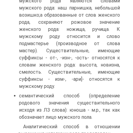
мужского рода являются словами
мужского рода: наш парнишка, небольшой
возишко;а образованные от слов женского
рода, сохраняют рожовое значение
женского рода: ножища, ручища. К
мужскому роду относится и слово
подмастерье (производное от слова
мастер). Существительные, имеющие
суффиксы - от-, -изн-, -ость- относятся к
словам женского рода: высота, новизна,
смелость. Существительные, имеющие
суффиксы - изм-, -ари]- относятся к
мужскому роду.
семантический способ (определение
родового значения существительного
исходя из ЛЗ слова): юноша - м.р., так как
обозначает лицо мужского пола.
Аналитический способ в отношении