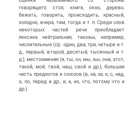
оценки называемого со стороны
говорящего: стол, книга, окно, дерево,
бежать, говорить, происходить, красный,
холодно, вчера, там, тогда и т. п. Среди слов
некоторых частей речи преобладает
лексика нейтральная; таковы, например,
числительные (ср.: один, два, три, четыре и т.
д., первый, второй, десятый, тысячный и т.
д.), местоимения (я, ты, он, мы, вы, они, этот,
такой, мой, твой, наш, свой и др.), большая
часть предлогов и союзов (в, на, за, к, с, над,
о, по, перед и др., и, а, но, что, потому что и
др.).