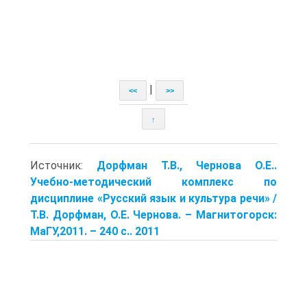
|
<<
>>
↑
Источник:
Дорфман Т.В., Чернова О.Е..
Учебно-методический комплекс по
дисциплине «Русский язык и культура речи» /
Т.В. Дорфман, О.Е. Чернова. – Магнитогорск:
МаГУ,2011. – 240 с.. 2011