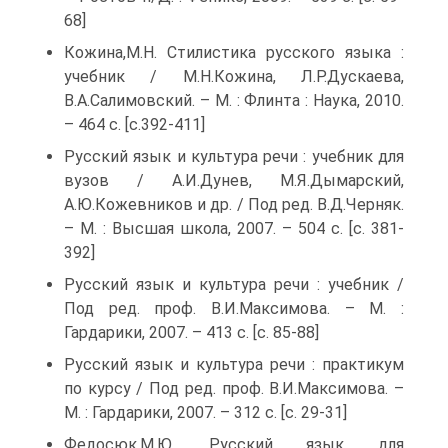
68]
Кожина,М.Н. Стилистика русского языка :
учебник / М.Н.Кожина, Л.Р.Дускаева,
В.А.Салимовский. – М. : Флинта : Наука, 2010.
– 464 с. [с.392-411]
Русский язык и культура речи : учебник для
вузов / А.И.Дунев, М.Я.Дымарский,
А.Ю.Кожевников и др. / Под ред. В.Д.Черняк.
– М. : Высшая школа, 2007. – 504 с. [с. 381-
392]
Русский язык и культура речи : учебник /
Под ред. проф. В.И.Максимова. – М. :
Гардарики, 2007. – 413 с. [с. 85-88]
Русский язык и культура речи : практикум
по курсу / Под ред. проф. В.И.Максимова. –
М. : Гардарики, 2007. – 312 с. [с. 29-31]
Федосюк,М.Ю. Русский язык для