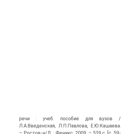
речи : учеб. пособие для вузов /
Л.А.Введенская, Л.П.Павлова, Е.Ю.Кашаева.
– Ростов-н/Д. : Феникс, 2009. – 539 с. [с. 59-