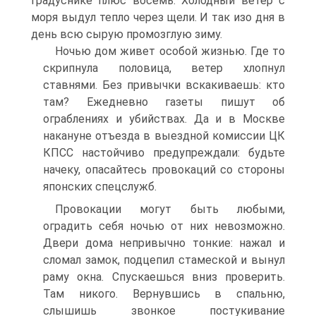
градуснике плюс восемь. Холодный ветер с
моря выдул тепло через щели. И так изо дня в
день всю сырую промозглую зиму.
Ночью дом живет особой жизнью. Где то
скрипнула половица, ветер хлопнул
ставнями. Без привычки вскакиваешь: кто
там? Ежедневно газеты пишут об
ограблениях и убийствах. Да и в Москве
накануне отъезда в выездной комиссии ЦК
КПСС настойчиво предупреждали: будьте
начеку, опасайтесь провокаций со стороны
японских спецслужб.
Провокации могут быть любыми,
оградить себя ночью от них невозможно.
Двери дома непривычно тонкие: нажал и
сломал замок, подцепил стамеской и вынул
раму окна. Спускаешься вниз проверить.
Там никого. Вернувшись в спальню,
слышишь звонкое постукивание