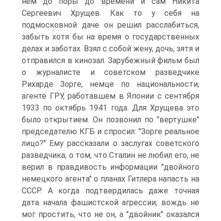
нем до поры до времени и сам Никита
Сергеевич Хрущев. Как то у себя на
подмосковной даче он решил расслабиться,
забыть хотя бы на время о государственных
делах и заботах. Взял с собой жену, дочь, зятя и
отправился в кинозал. Зарубежный фильм был
о журналисте и советском разведчике
Рихарде Зорге, немце по национальности,
агенте ГРУ, работавшем в Японии с сентября
1933 по октябрь 1941 года. Для Хрущева это
было открытием. Он позвонил по "вертушке"
председателю КГБ и спросил: "Зорге реальное
лицо?" Ему рассказали о заслугах советского
разведчика, о том, что Сталин не любил его, не
верил в правдивость информации "двойного
немецкого агента" о планах Гитлера напасть на
СССР. А когда подтвердилась даже точная
дата начала фашистской агрессии, вождь не
мог простить, что не он, а "двойник" оказался