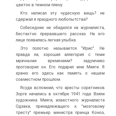
цветок в темном плену.
Кто написал эту чудесную вещь? не
сдержал я праздного любопытства?
Собеседник не обиделся на журналиста,
бестактно прервавшего рассказ. На его
лице появилась легкая улыбка.
Это полотно называется "Ирис". Не
правда ли, хорошая аллегория с теми
мрачными временами? задумчиво
проговорил он. Его подарил мне Мияги. Я
храню его здесь как память о нашем
совместном прошлом.
Ясуда вспомнил, что аресты соратников
Зорге начались в октябре 1941 года. Взяли
художника Мияги, известного журналиста
Одзаки, принадлежащего к "мозговому
тресту" премьер министра принца Коноэ,