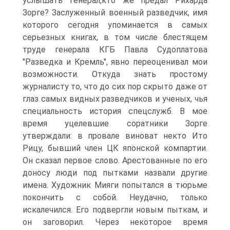
услышать генерал,кто же предал Рихарда
Зорге? Заслуженный военный разведчик, имя
которого сегодня упоминается в самых
серьезных книгах, в том числе блестящем
труде генерала КГБ Павла Судоплатова
"Разведка и Кремль", явно переоценивал мои
возможности. Откуда знать простому
журналисту то, что до сих пор скрыто даже от
глаз самых видных разведчиков и ученых, чья
специальность история спецслужб. В мое
время уцелевшие соратники Зорге
утверждали: в провале виноват некто Ито
Рицу, бывший член ЦК японской компартии.
Он сказал первое слово. Арестованные по его
доносу люди под пытками назвали другие
имена. Художник Мияги попытался в тюрьме
покончить с собой. Неудачно, только
искалечился. Его подвергли новым пыткам, и
он заговорил. Через некоторое время