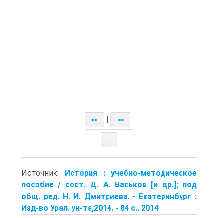
|
<<
>>
↑
Источник:
История : учебно-методическое
пособие / сост. Д. А. Васьков [и др.]; под
общ. ред. Н. И. Дмитриева. - Екатеринбург :
Изд-во Урал. ун-та,2014. - 84 с.. 2014