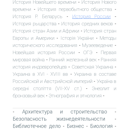
История Новейшего времени
История Нового
-
времени
История первобытного общества
-
-
История Р. Беларусь
История России
-
-
История рыцарства
История средних веков
-
-
История стран Азии и Африки
История стран
-
Европы и Америки
Історія України
Методы
-
-
исторического исследования
Музееведение
-
-
Новейшая история России
ОГЭ
Первая
-
-
мировая война
Ранний железный век
Ранняя
-
-
история индоевропейцев
Советская Украина
-
-
Украина в XVI - XVIII вв
Украина в составе
-
Российской и Австрийской империй
Україна в
-
середні століття (VII-XV ст.)
Энеолит и
-
бронзовый век
Этнография и этнология
-
-
Архитектура и строительство
-
-
Безопасность жизнедеятельности
-
Библиотечное дело
Бизнес
Биология
-
-
-