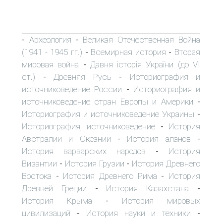
Археология
Великая Отечественная Война
-
-
(1941 - 1945 гг.)
Всемирная история
Вторая
-
-
мировая война
Давня історія України (до VI
-
ст.)
Древняя Русь
Историография и
-
-
источниковедение России
Историография и
-
источниковедение стран Европы и Америки
-
Историография и источниковедение Украины
-
Историография, источниковедение
История
-
Австралии и Океании
История аланов
-
-
История варварских народов
История
-
Византии
История Грузии
История Древнего
-
-
Востока
История Древнего Рима
История
-
-
Древней Греции
История Казахстана
-
-
История Крыма
История мировых
-
цивилизаций
История науки и техники
-
-