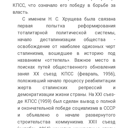
КПСС, что означало его победу в борьбе за
власть.
С именем Н. С. Хрущева была связана
первая попытка рефор­мирования
тоталитарной политической системы,
начало десталини­зации общества -
освобождение от наиболее одиозных черт
стали­низма, вошедшее в историю под
названием «оттепель». Важное место в
поисках путей общественного обновления
занял XX съезд КПСС (февраль, 1956),
положивший начало процессу реабилитации
жертв сталинских репрессий и
демократизации жизни страны. На XXI съез­
де КПСС (1959) был сделан вывод о полной
и окончательной победе социализма в СССР
и объявлено о начале развернутого
строительства коммунизма. XXII съезд