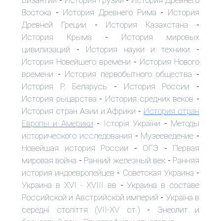
Византии
История Грузии
История Древнего
-
-
Востока
История Древнего Рима
История
-
-
Древней Греции
История Казахстана
-
-
История Крыма
История мировых
-
цивилизаций
История науки и техники
-
-
История Новейшего времени
История Нового
-
времени
История первобытного общества
-
-
История Р. Беларусь
История России
-
-
История рыцарства
История средних веков
-
-
История стран Азии и Африки
История стран
-
Европы и Америки
Історія України
Методы
-
-
исторического исследования
Музееведение
-
-
Новейшая история России
ОГЭ
Первая
-
-
мировая война
Ранний железный век
Ранняя
-
-
история индоевропейцев
Советская Украина
-
-
Украина в XVI - XVIII вв
Украина в составе
-
Российской и Австрийской империй
Україна в
-
середні століття (VII-XV ст.)
Энеолит и
-