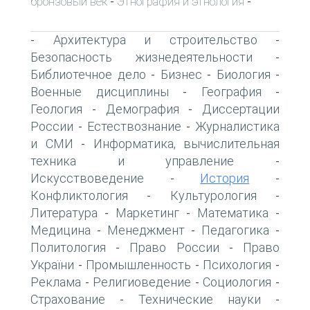
бронзовый век
Этнография и этнология
-
-
Архитектура и строительство
-
-
Безопасность жизнедеятельности
-
Библиотечное дело
Бизнес
Биология
-
-
-
Военные дисциплины
География
-
-
Геология
Демография
Диссертации
-
-
России
Естествознание
Журналистика
-
-
и СМИ
Информатика, вычислительная
-
техника и управление
-
Искусствоведение
История
-
-
Конфликтология
Культурология
-
-
Литература
Маркетинг
Математика
-
-
-
Медицина
Менеджмент
Педагогика
-
-
-
Политология
Право России
Право
-
-
України
Промышленность
Психология
-
-
-
Реклама
Религиоведение
Социология
-
-
-
Страхование
Технические науки
-
-