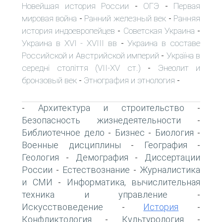
Новейшая история России
ОГЭ
Первая
-
-
мировая война
Ранний железный век
Ранняя
-
-
история индоевропейцев
Советская Украина
-
-
Украина в XVI - XVIII вв
Украина в составе
-
Российской и Австрийской империй
Україна в
-
середні століття (VII-XV ст.)
Энеолит и
-
бронзовый век
Этнография и этнология
-
-
Архитектура и строительство
-
-
Безопасность жизнедеятельности
-
Библиотечное дело
Бизнес
Биология
-
-
-
Военные дисциплины
География
-
-
Геология
Демография
Диссертации
-
-
России
Естествознание
Журналистика
-
-
и СМИ
Информатика, вычислительная
-
техника и управление
-
Искусствоведение
История
-
-
Конфликтология
Культурология
-
-