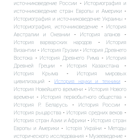
источниковедение России
Историография и
-
источниковедение стран Европы и Америки
-
Историография и источниковедение Украины
-
Историография, источниковедение
История
-
Австралии и Океании
История аланов
-
-
История варварских народов
История
-
Византии
История Грузии
История Древнего
-
-
Востока
История Древнего Рима
История
-
-
Древней Греции
История Казахстана
-
-
История Крыма
История мировых
-
цивилизаций
История науки и техники
-
-
История Новейшего времени
История Нового
-
времени
История первобытного общества
-
-
История Р. Беларусь
История России
-
-
История рыцарства
История средних веков
-
-
История стран Азии и Африки
История стран
-
Европы и Америки
Історія України
Методы
-
-
исторического исследования
Музееведение
-
-