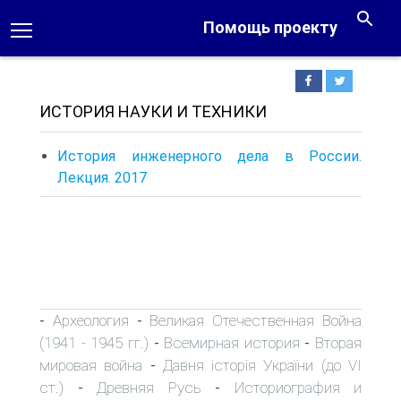
Помощь проекту
ИСТОРИЯ НАУКИ И ТЕХНИКИ
История инженерного дела в России.
Лекция. 2017
Археология
Великая Отечественная Война
-
-
(1941 - 1945 гг.)
Всемирная история
Вторая
-
-
мировая война
Давня історія України (до VI
-
ст.)
Древняя Русь
Историография и
-
-