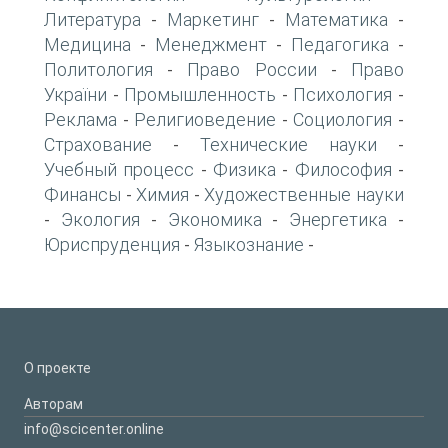
Литература
Маркетинг
Математика
-
-
-
Медицина
Менеджмент
Педагогика
-
-
-
Политология
Право России
Право
-
-
України
Промышленность
Психология
-
-
-
Реклама
Религиоведение
Социология
-
-
-
Страхование
Технические науки
-
-
Учебный процесс
Физика
Философия
-
-
-
Финансы
Химия
Художественные науки
-
-
Экология
Экономика
Энергетика
-
-
-
-
Юриспруденция
Языкознание
-
-
О проекте
Авторам
info@scicenter.online