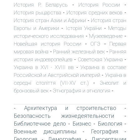
История Р. Беларусь
История России
-
-
История рыцарства
История средних веков
-
-
История стран Азии и Африки
История стран
-
Европы и Америки
Історія України
Методы
-
-
исторического исследования
Музееведение
-
-
Новейшая история России
ОГЭ
Первая
-
-
мировая война
Ранний железный век
Ранняя
-
-
история индоевропейцев
Советская Украина
-
-
Украина в XVI - XVIII вв
Украина в составе
-
Российской и Австрийской империй
Україна в
-
середні століття (VII-XV ст.)
Энеолит и
-
бронзовый век
Этнография и этнология
-
-
Архитектура и строительство
-
-
Безопасность жизнедеятельности
-
Библиотечное дело
Бизнес
Биология
-
-
-
Военные дисциплины
География
-
-
Геология
Демография
Диссертации
-
-