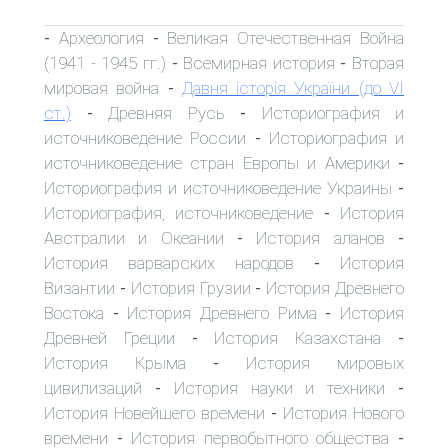
Археология
Великая Отечественная Война
-
-
(1941 - 1945 гг.)
Всемирная история
Вторая
-
-
мировая война
Давня історія України (до VI
-
ст.)
Древняя Русь
Историография и
-
-
источниковедение России
Историография и
-
источниковедение стран Европы и Америки
-
Историография и источниковедение Украины
-
Историография, источниковедение
История
-
Австралии и Океании
История аланов
-
-
История варварских народов
История
-
Византии
История Грузии
История Древнего
-
-
Востока
История Древнего Рима
История
-
-
Древней Греции
История Казахстана
-
-
История Крыма
История мировых
-
цивилизаций
История науки и техники
-
-
История Новейшего времени
История Нового
-
времени
История первобытного общества
-
-