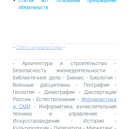
Статья 407. Основания прекращения
обязательств
СМИ и журналистика
-
-
Архитектура и строительство
-
-
Безопасность жизнедеятельности
-
Библиотечное дело
Бизнес
Биология
-
-
-
Военные дисциплины
География
-
-
Геология
Демография
Диссертации
-
-
России
Естествознание
Журналистика
-
-
и СМИ
Информатика, вычислительная
-
техника и управление
-
Искусствоведение
История
-
-
Культурология
Литература
Маркетинг
-
-
-