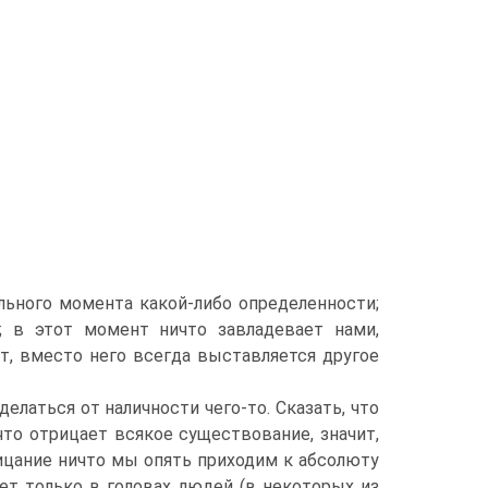
льного момента какой-либо определенности;
; в этот момент ничто завладевает нами,
ет, вместо него всегда выставляется другое
елаться от наличности чего-то. Сказать, что
что отрицает всякое существование, значит,
ицание ничто мы опять приходим к абсолюту
ет только в головах людей (в некоторых из