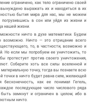
ние ограничено, как тело ограничено своей
 вынуждено выражать их и находиться в их
анностью бытия мира для нас, мы не можем
о погрузившись в сон или уйдя из жизни и
да нашей жизни.
зможности ничто в духе математики. Будем
о возможно. Ничто — это отрицание всего
ществующего, то, в частности, возможно и
й. Но если мы попробуем ее уничтожить, то
бы протестует против своего уничтожения,
олют. Соберите хоть все силы вселенной и
 материальную точку, тогда вы познаете всю
й точки в ничто будет равна силе, желающей
я бесконечность, как ее понимал Гегель,
каждое последующее число числового ряда
быть замкнут и ограничен в целом; ибо в
олютным ничто.