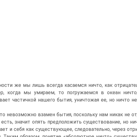
ности же мы лишь всегда касаемся ничто, как отрицате
ер, когда мы умираем, то погружаемся в океан ничто
вает частичкой нашего бытия, уничтожая ее, но ничто н
то невозможно взамен бытия, поскольку нам никак не отд
 есть, значит опять предположить существование, но ни
ает и себя как существующее, следовательно, через отр
. Таким образом, понятие «абсолютное ничто» существу