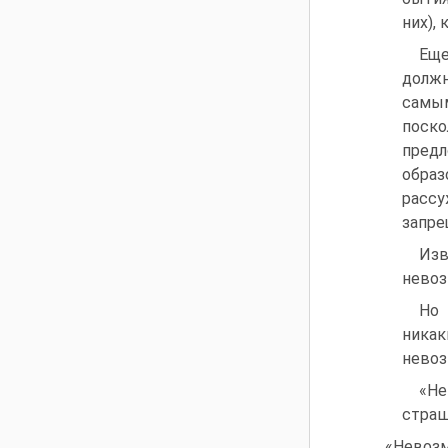
них),
Еще
должн
самым
поско
предл
образ
расс
запре
Изв
невоз
Но 
никак
невоз
«Не
страш
«Невоз