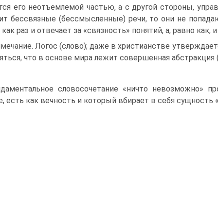
тся его неотъемлемой частью, а с другой стороны, упра
ит бессвязные (бессмысленные) речи, то они не попадаю
 как раз и отвечает за «связность» понятий, а, равно как, 
мечание. Логос (слово); даже в христианстве утверждаетс
яться, что в основе мира лежит совершенная абстракция 
даментальное словосочетание «ничто невозможно» про
е, есть как вечность и который вбирает в себя сущность «