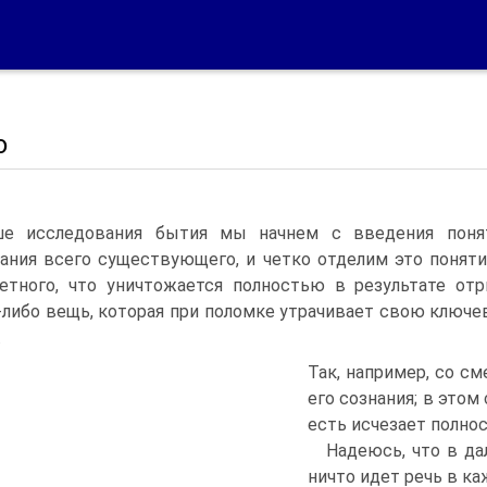
о
е исследования бытия мы начнем с введения понят
ания всего существующего, и четко отделим это понятие
етного, что уничтожается полностью в результате от
-либо вещь, которая при поломке утрачивает свою ключ
.
Так, например, со с
его сознания; в этом
есть исчезает полно
Надеюсь, что в да
ничто идет речь в к