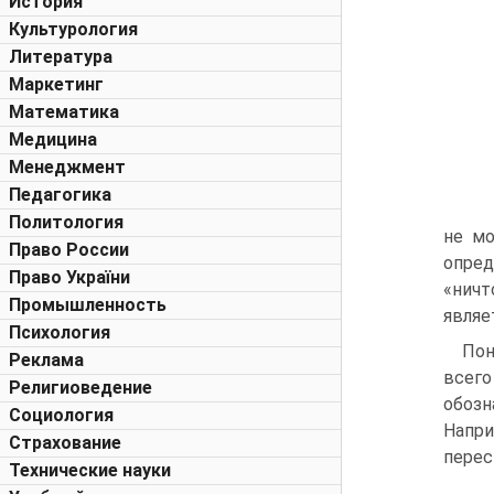
История
Культурология
Литература
Маркетинг
Математика
Медицина
Менеджмент
Педагогика
Политология
не мо
Право России
опред
Право України
«ничт
Промышленность
являе
Психология
Пон
Реклама
всего
Религиоведение
обозн
Социология
Напри
Страхование
перес
Технические науки