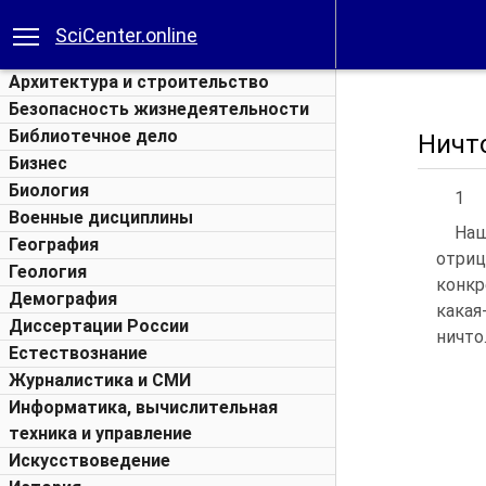
SciCenter.online
Архитектура и строительство
Безопасность жизнедеятельности
Библиотечное дело
Ничт
Бизнес
Биология
1
Военные дисциплины
Наш
География
отриц
Геология
конкр
Демография
какая
Диссертации России
ничто
Естествознание
Журналистика и СМИ
Информатика, вычислительная
техника и управление
Искусствоведение