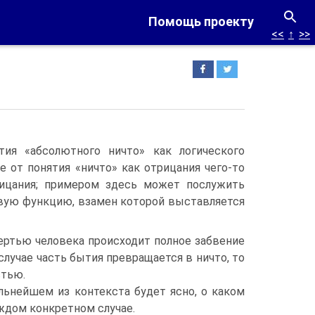
Помощь проекту
<<
↑
>>
ия «абсолютного ничто» как логического
 от понятия «ничто» как отрицания чего-то
рицания; примером здесь может послужить
евую функцию, взамен которой выставляется
мертью человека происходит полное забвение
 случае часть бытия превращается в ничто, то
стью.
льнейшем из контекста будет ясно, о каком
аждом конкретном случае.