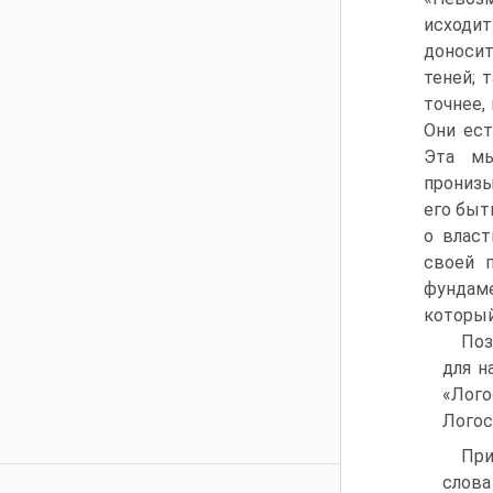
исходит
доноси
теней; 
точнее,
Они ест
Эта мы
пронизы
его быт
о влас
своей 
фундаме
который
Поз
для н
«Лого
Логос
При
слова