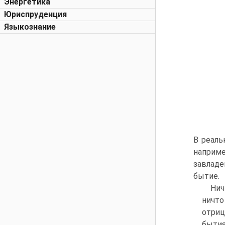
Энергетика
Юриспруденция
Языкознание
В реаль
наприм
завладе
бытие.
Нич
ничто
отриц
бытия