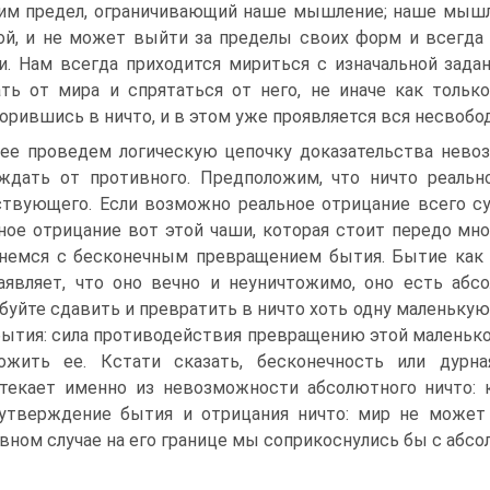
им предел, ограничивающий наше мышление; наше мышле
й, и не может выйти за пределы своих форм и всегда
и. Нам всегда приходится мириться с изначальной зад
ть от мира и спрятаться от него, не иначе как тольк
орившись в ничто, и в этом уже проявляется вся несвобо
ее проведем логическую цепочку доказательства нево
ждать от противного. Предположим, что ничто реальн
твующего. Если возможно реальное отрицание всего су
ное отрицание вот этой чаши, которая стоит передо мно
немся с бесконечным превращением бытия. Бытие как 
аявляет, что оно вечно и неуничтожимо, оно есть абс
буйте сдавить и превратить в ничто хоть одну маленькую
бытия: сила противодействия превращению этой маленько
ожить ее. Кстати сказать, бесконечность или дурна
текает именно из невозможности абсолютного ничто: 
утверждение бытия и отрицания ничто: мир не может 
вном случае на его границе мы соприкоснулись бы с абс