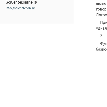
SciCenter.online ©
являе
info@scicenter.online
говор
Логос
При
удивл
2
Фун
базис