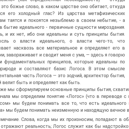
 это божье слово, в каком царстве оно обитает, откуда
тся его холодный глас? Из царства метафизических
там таятся и покоятся незыблемо в своем небытие, - а
 в бытие идеального - первичные сущности мироздания.
ь, и их нет, ибо они идеальны и суть принципы бытия.
сль о власти идеального, о власти чего-то, что
вает насквозь все материальное и определяет его в
ии, завораживает и сводит меня с ума, — здесь я говорю
ти фундаментальных принципов, которые идеальны по
природе и составляют базис Логоса. В этом смысле
нтальная часть Логоса — это зодчий, архитектор бытия,
 велит быть и определяет как быть.
же мы сформулируем основные принципы бытия, схватим
ачала мы определим понятие «Логос» (что в переводе с г
сом» мы будем понимать все то, что есть идеального
а» мы будем понимать неизменную и находящую вечное в
мечание. Слова, когда мы их произносим, попадают в об
 отражают реальность; Логос служит как бы надстройкой