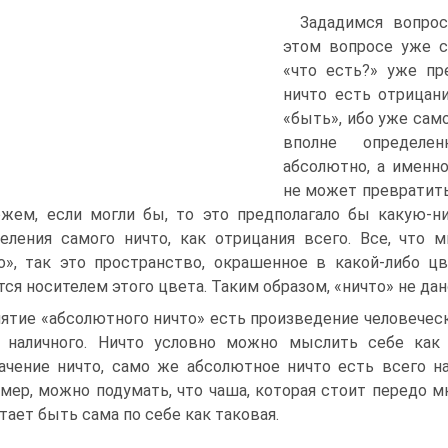
Зададимся вопрос
этом вопросе уже с
«что есть?» уже пр
ничто есть отрицан
«быть», ибо уже сам
вполне определен
абсолютно, а именн
не может превратить
жем, если могли бы, то это предполагало бы какую-н
еления самого ничто, как отрицания всего. Все, что
о», так это пространство, окрашенное в какой-либо цв
тся носителем этого цвета. Таким образом, «ничто» не да
ятие «абсолютного ничто» есть произведение человеческ
 наличного. Ничто условно можно мыслить себе как
ачение ничто, само же абсолютное ничто есть всего н
мер, можно подумать, что чаша, которая стоит передо мно
тает быть сама по себе как таковая.