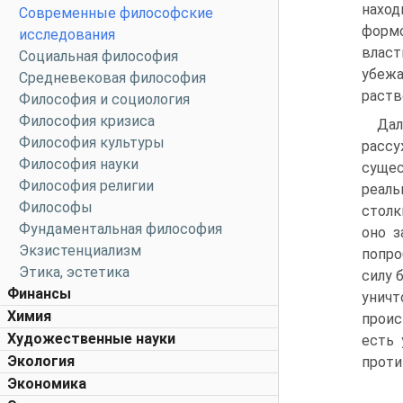
наход
Современные философские
формо
исследования
власт
Социальная философия
убежа
Средневековая философия
раств
Философия и социология
Философия кризиса
Дал
Философия культуры
рассу
Философия науки
сущес
Философия религии
реаль
Философы
столк
Фундаментальная философия
оно з
Экзистенциализм
попро
Этика, эстетика
силу 
Финансы
уничт
Химия
проис
Художественные науки
есть 
Экология
проти
Экономика