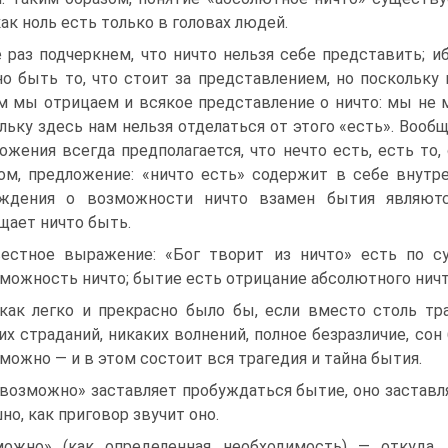
 как ноль есть только в головах людей.
 раз подчеркнем, что ничто нельзя себе представить; и
о быть то, что стоит за представлением, но поскольку
 мы отрицаем и всякое представление о ничто: мы не мо
льку здесь нам нельзя отделаться от этого «есть». Вооб
ожения всегда предполагается, что нечто есть, есть то,
ом, предложение: «ничто есть» содержит в себе внутр
уждения о возможности ничто взамен бытия являютс
щает ничто быть.
естное выражение: «Бог творит из ничто» есть по су
можность ничто; бытие есть отрицание абсолютного ничт
как легко и прекрасно было бы, если вместо столь тр
их страданий, никаких волнений, полное безразличие, сон
можно — и в этом состоит вся трагедия и тайна бытия.
возможно» заставляет пробуждаться бытие, оно заставля
но, как приговор звучит оно.
можно» (как определенная необходимость) — откуда