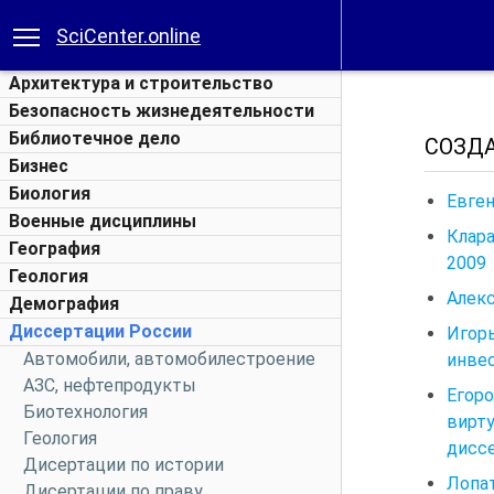
SciCenter.online
Архитектура и строительство
Безопасность жизнедеятельности
Библиотечное дело
СОЗДА
Бизнес
Биология
Евген
Военные дисциплины
Клара
География
2009
Геология
Алекс
Демография
Диссертации России
Игор
Автомобили, автомобилестроение
инвес
АЗС, нефтепродукты
Егор
Биотехнология
вирт
Геология
диссе
Дисертации по истории
Лопат
Дисертации по праву