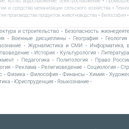
ие, котлы, водоснабжение, электроснабжение
Промышле
-
гии и средства механизации сельского хозяйства
Техно
-
гия производства продуктов животноводства
Философия
-
-
ектура и строительство
Безопасность жизнедеят
-
ия
Военные дисциплины
География
Геология
-
-
-
вознание
Журналистика и СМИ
Информатика, 
-
-
твоведение
История
Культурология
Литература
-
-
-
жмент
Педагогика
Политология
Право Росси
-
-
-
огия
Реклама
Религиоведение
Социология
Ст
-
-
-
-
с
Физика
Философия
Финансы
Химия
Художе
-
-
-
-
-
тика
Юриспруденция
Языкознание
-
-
-