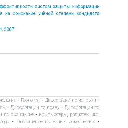
 эффективности систем защиты информации
я на соискание учёной степени кандидата
. 2007
хнология
Геология
Дисертации по истории
-
-
-
иям
Диссертации по праву
Диссертации по
-
-
и по экономике
Компьютеры, радиотехника,
-
Мода
Обогащение полезных ископаемых
-
-