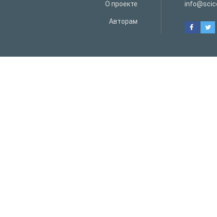
О проекте
info@scice
Авторам