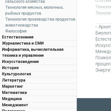
Отоплен
сельского хозяйства
Техноло
Технология мясных, молочных,
Техноло
рыбных продуктов
Технология производства продуктов
животноводства
Архит
-
Философия
Биолог
Естествознание
Естест
Журналистика и СМИ
Искусс
Информатика, вычислительная
Менед
техника и управление
Психол
Искусствоведение
процес
История
Энерге
Культурология
Литература
Маркетинг
Математика
Медицина
Менеджмент