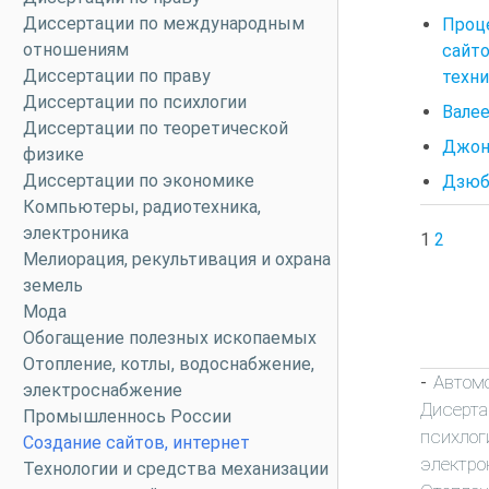
Диссертации по международным
Проц
отношениям
сайт
Диссертации по праву
техни
Диссертации по психлогии
Вале
Диссертации по теоретической
Джон 
физике
Диссертации по экономике
Дзюбе
Компьютеры, радиотехника,
электроника
1
2
Мелиорация, рекультивация и охрана
земель
Мода
Обогащение полезных ископаемых
Отопление, котлы, водоснабжение,
Автом
-
электроснабжение
Дисерта
Промышленнось России
психлог
Создание сайтов, интернет
электро
Технологии и средства механизации