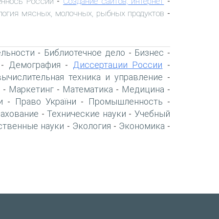
ннось России
Создание сайтов, интернет
-
-
логия мясных, молочных, рыбных продуктов
-
ельности
Библиотечное дело
Бизнес
-
-
-
Демография
Диссертации России
-
-
-
вычислительная техника и управление
-
Маркетинг
Математика
Медицина
-
-
-
-
и
Право України
Промышленность
-
-
-
рахование
Технические науки
Учебный
-
-
ственные науки
Экология
Экономика
-
-
-