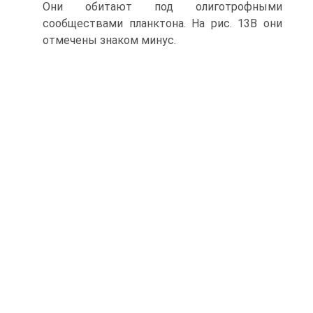
Они обитают под олиготрофными
сообществами планктона. На рис. 13В они
отмечены знаком минус.