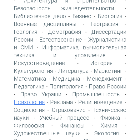
Архитектура и строительство
-
-
Безопасность жизнедеятельности
-
Библиотечное дело
Бизнес
Биология
-
-
-
Военные дисциплины
География
-
-
Геология
Демография
Диссертации
-
-
России
Естествознание
Журналистика
-
-
и СМИ
Информатика, вычислительная
-
техника и управление
-
Искусствоведение
История
-
-
Культурология
Литература
Маркетинг
-
-
-
Математика
Медицина
Менеджмент
-
-
-
Педагогика
Политология
Право России
-
-
Право України
Промышленность
-
-
-
Психология
Реклама
Религиоведение
-
-
-
Социология
Страхование
Технические
-
-
науки
Учебный процесс
Физика
-
-
-
Философия
Финансы
Химия
-
-
-
Художественные науки
Экология
-
-