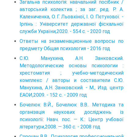
Загальна психологія: навчальний посібник /
авторський колектив ; за заг. ред. Р. А.
Калениченка, О. Г. Льовкіної, І. О. Пєтухової. -
Ірпінь : Університет державної фіскальної
служби України,2020. - 554 с. - 2020 год
Ответы на экзаменационные вопросы по
предмету Общая психология - 2016 год
С.Ю. Манухина, А.Н. Занковский.
Методологические основы психологии :
хрестоматия ; учебно-методический
комплекс / авторы и составители С.Ю.
Манухина, А.Н. Занковский. - М., Изд. центр
ЕАОИ,2009. - 152 с. - 2009 год
Бочелюк В.Й., Бочелюк В.В.. Методика та
організація наукових досліджень із
психології: Навч. пос. — К.: Центр учбової
літератури,2008. — 360 с. - 2008 год
Сорочан В.В.. Психология профессиональной