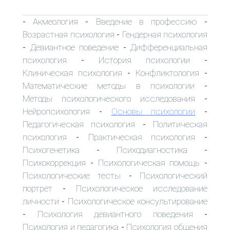
Акмеология
Введение в профессию
-
-
-
Возрастная психология
Гендерная психология
-
Девиантное поведение
Дифференциальная
-
-
психология
История психологии
-
-
Клиническая психология
Конфликтология
-
-
Математические методы в психологии
-
Методы психологического исследования
-
Нейропсихология
Основы психологии
-
-
Педагогическая психология
Политическая
-
психология
Практическая психология
-
-
Психогенетика
Психодиагностика
-
-
Психокоррекция
Психологическая помощь
-
-
Психологические тесты
Психологический
-
портрет
Психологическое исследование
-
личности
Психологическое консультирование
-
Психология девиантного поведения
-
-
Психология и педагогика
Психология общения
-