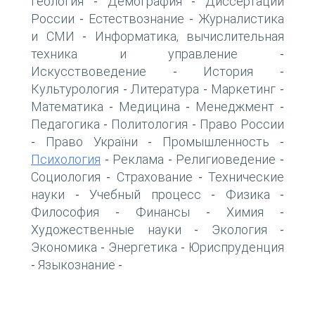
Геология
Демография
Диссертации
-
-
России
Естествознание
Журналистика
-
-
и СМИ
Информатика, вычислительная
-
техника и управление
-
Искусствоведение
История
-
-
Культурология
Литература
Маркетинг
-
-
-
Математика
Медицина
Менеджмент
-
-
-
Педагогика
Политология
Право России
-
-
Право України
Промышленность
-
-
-
Психология
Реклама
Религиоведение
-
-
-
Социология
Страхование
Технические
-
-
науки
Учебный процесс
Физика
-
-
-
Философия
Финансы
Химия
-
-
-
Художественные науки
Экология
-
-
Экономика
Энергетика
Юриспруденция
-
-
Языкознание
-
-