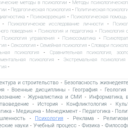
ические методы в психологии
Методы психологическог
-
гии
Педагогическая психология
Политическая психолог
-
-
диагностика
Психокоррекция
Психологическая помощь
-
-
Психологическое исследование личности
Психол
-
-
ного поведения
Психология и педагогика
Психология 
-
-
Психология управления
Психосоматика
Психотера
-
-
-
гия
Сексология
Семейная психология
Словари психоло
-
-
-
льная психология
Сравнительная психология, зооп
-
иментальная психология
Экстремальная психология
-
гия
-
ектура и строительство
Безопасность жизнедеят
-
ия
Военные дисциплины
География
Геология
-
-
-
вознание
Журналистика и СМИ
Информатика, 
-
-
твоведение
История
Конфликтология
Куль
-
-
-
тика
Медицина
Менеджмент
Педагогика
Поли
-
-
-
-
шленность
Психология
Реклама
Религиов
-
-
-
еские науки
Учебный процесс
Физика
Философ
-
-
-