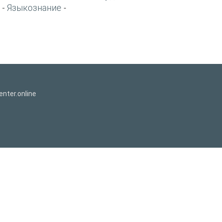
Языкознание
-
-
nter.online