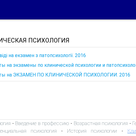
ИЧЕСКАЯ ПСИХОЛОГИЯ
віді на екзамен з патопсихології. 2016
ы на экзамены по клинической психологии и патопсихолог
ты на ЭКЗАМЕН ПО КЛИНИЧЕСКОЙ ПСИХОЛОГИИ. 2016
логия
Введение в профессию
Возрастная психология
Г
-
-
-
енциальная психология
История психологии
Кли
-
-