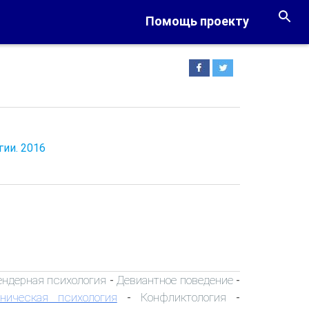
Помощь проекту
ии. 2016
ендерная психология
Девиантное поведение
-
-
ническая психология
Конфликтология
-
-