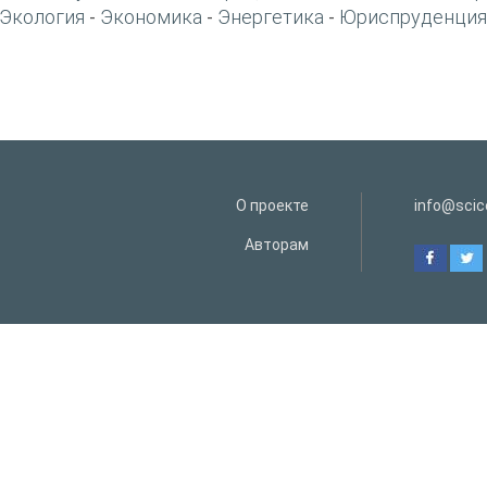
Экология
Экономика
Энергетика
Юриспруденция
-
-
-
О проекте
info@scice
Авторам