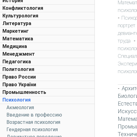
История
Математ
Конфликтология
психоло
Культурология
Психо
-
Литература
портрет
Маркетинг
девиант
Математика
труда
Медицина
психоло
Менеджмент
Специа
Педагогика
Экспер
Политология
психоло
Право России
Право України
Архит
-
Промышленность
Биолог
Психология
Естест
Акмеология
Искусс
Введение в профессию
Матема
Возрастная психология
Промы
Гендерная психология
Технич
Девиантное поведение