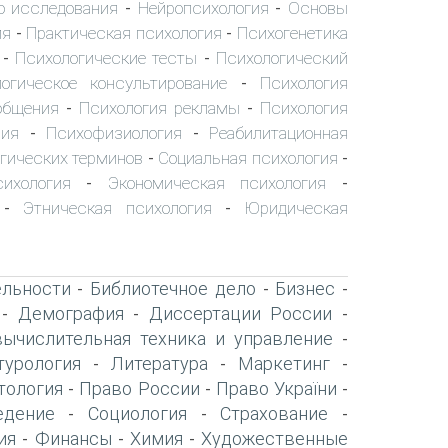
о исследования
Нейропсихология
Основы
-
-
ия
Практическая психология
Психогенетика
-
-
Психологические тесты
Психологический
-
-
огическое консультирование
Психология
-
общения
Психология рекламы
Психология
-
-
пия
Психофизиология
Реабилитационная
-
-
гических терминов
Социальная психология
-
-
сихология
Экономическая психология
-
-
Этническая психология
Юридическая
-
-
ельности
Библиотечное дело
Бизнес
-
-
-
Демография
Диссертации России
-
-
-
вычислительная техника и управление
-
турология
Литература
Маркетинг
-
-
-
тология
Право России
Право України
-
-
-
едение
Социология
Страхование
-
-
-
ия
Финансы
Химия
Художественные
-
-
-