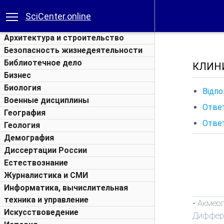
SciCenter.online
Архитектура и строительство
Безопасность жизнедеятельности
Библиотечное дело
КЛИН
Бизнес
Биология
Відпо
Военные дисциплины
Ответ
География
Отве
Геология
Демография
Диссертации России
Естествознание
Журналистика и СМИ
Информатика, вычислительная
техника и управление
Акмео
-
Искусствоведение
Диффер