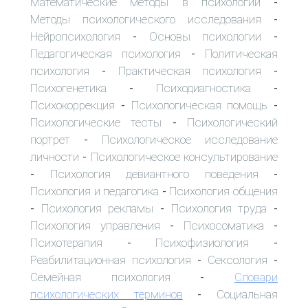
Математические методы в психологии
-
Методы психологического исследования
-
Нейропсихология
Основы психологии
-
-
Педагогическая психология
Политическая
-
психология
Практическая психология
-
-
Психогенетика
Психодиагностика
-
-
Психокоррекция
Психологическая помощь
-
-
Психологические тесты
Психологический
-
портрет
Психологическое исследование
-
личности
Психологическое консультирование
-
Психология девиантного поведения
-
-
Психология и педагогика
Психология общения
-
Психология рекламы
Психология труда
-
-
-
Психология управления
Психосоматика
-
-
Психотерапия
Психофизиология
-
-
Реабилитационная психология
Сексология
-
-
Семейная психология
Словари
-
психологических терминов
Социальная
-