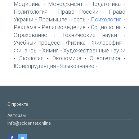
Медицина
Менеджмент
Педагогика
-
-
-
Политология
Право России
Право
-
-
України
Промышленность
Психология
-
-
-
Реклама
Религиоведение
Социология
-
-
-
Страхование
Технические науки
-
-
Учебный процесс
Физика
Философия
-
-
-
Финансы
Химия
Художественные науки
-
-
Экология
Экономика
Энергетика
-
-
-
-
Юриспруденция
Языкознание
-
-
О проекте
Авторам
info@scicenter.online