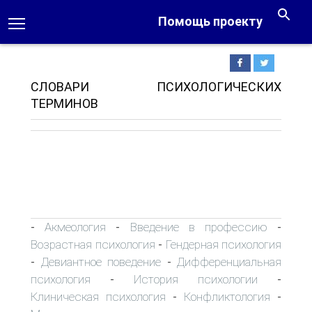
Помощь проекту
СЛОВАРИ ПСИХОЛОГИЧЕСКИХ
ТЕРМИНОВ
Акмеология
Введение в профессию
-
-
-
Возрастная психология
Гендерная психология
-
Девиантное поведение
Дифференциальная
-
-
психология
История психологии
-
-
Клиническая психология
Конфликтология
-
-