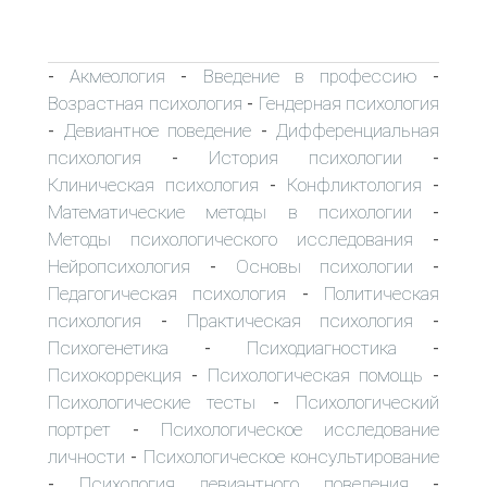
Акмеология
Введение в профессию
-
-
-
Возрастная психология
Гендерная психология
-
Девиантное поведение
Дифференциальная
-
-
психология
История психологии
-
-
Клиническая психология
Конфликтология
-
-
Математические методы в психологии
-
Методы психологического исследования
-
Нейропсихология
Основы психологии
-
-
Педагогическая психология
Политическая
-
психология
Практическая психология
-
-
Психогенетика
Психодиагностика
-
-
Психокоррекция
Психологическая помощь
-
-
Психологические тесты
Психологический
-
портрет
Психологическое исследование
-
личности
Психологическое консультирование
-
Психология девиантного поведения
-
-