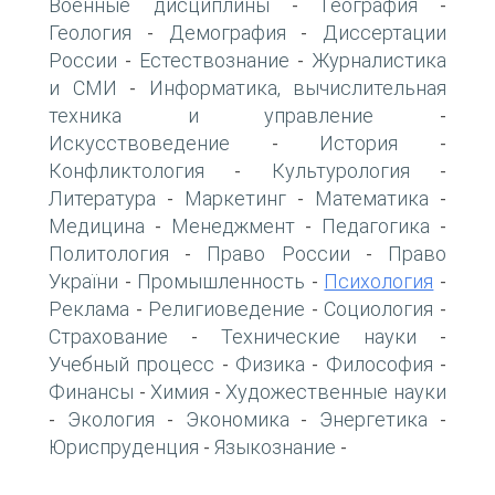
Военные дисциплины
География
-
-
Геология
Демография
Диссертации
-
-
России
Естествознание
Журналистика
-
-
и СМИ
Информатика, вычислительная
-
техника и управление
-
Искусствоведение
История
-
-
Конфликтология
Культурология
-
-
Литература
Маркетинг
Математика
-
-
-
Медицина
Менеджмент
Педагогика
-
-
-
Политология
Право России
Право
-
-
України
Промышленность
Психология
-
-
-
Реклама
Религиоведение
Социология
-
-
-
Страхование
Технические науки
-
-
Учебный процесс
Физика
Философия
-
-
-
Финансы
Химия
Художественные науки
-
-
Экология
Экономика
Энергетика
-
-
-
-
Юриспруденция
Языкознание
-
-